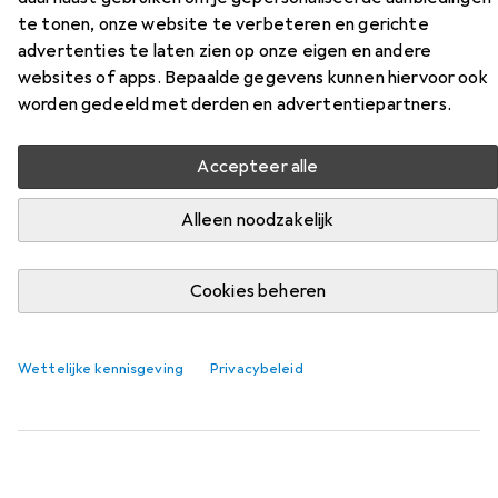
te tonen, onze website te verbeteren en gerichte
Vind bijpassende accessoires voor de Tork Mini Jumbo
advertenties te laten zien op onze eigen en andere
Rolhouder Zwart T2 uit de categorie Toiletpapier.
websites of apps. Bepaalde gegevens kunnen hiervoor ook
worden gedeeld met derden en advertentiepartners.
Relevantie
Productlijst
Accepteer alle
Alleen noodzakelijk
Toiletpapier
EUR
EUR
62,91
5,24
/
1Pcs.
Cookies beheren
Tork
Toiletpapier Mini Jumbo 3-laags papier wit 600 vel/rl.
12 Rl./Pack.
12 Pcs.
Wettelijke kennisgeving
Privacybeleid