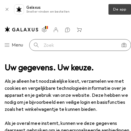
Galaxus
De app
Sneller vinden en bestellen
Instellingen
Klantenaccount
Produktvergelijking
Verlanglijstje
Winkelmandje
Categorie navigatie
Menu
Zoek op
papierhouder
Uw gegevens. Uw keuze.
Tork Mini Jumbo Rolhouder Zwart T2
Accessoires
Als je alleen het noodzakelijke kiest, verzamelen we met
EUR
71,96
cookies en vergelijkbare technologieën informatie over je
Tork
Mini Jumbo Rolhouder Zwart T2
apparaat en je gebruik van onze website. Deze hebben we
nodig om je bijvoorbeeld een veilige login en basisfuncties
zoals het winkelwagentje te kunnen bieden.
Accessoires voor Tork Mini
Als je overal mee instemt, kunnen we deze gegevens
Jumbo Rolhouder Zwart T2
daarnaast gebruiken om je gepersonaliseerde aanbiedingen