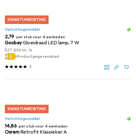
KWANTUMKORTING
Verlichtingsmiddel
EUR
2,79
per stuk voor 4 eenheden
Goobay
Gloeidraad LED lamp, 7 W
E27, 806 lm, 1x
Productgegevensblad
5
KWANTUMKORTING
Verlichtingsmiddel
EUR
14,86
per stuk voor 4 eenheden
Osram
Retrofit Klassieker A