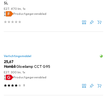
SL
E27, 470 lm, 1x
Productgegevensblad
Verlichtingsmiddel
EUR
25,67
Hombli
Gloeilamp CCT G95
E27, 300 lm, 1x
Productgegevensblad
9