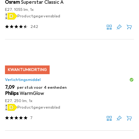
Osram
Superstar Classic A
E27, 1055 lm, 1x
Productgegevensblad
242
KWANTUMKORTING
Verlichtingsmiddel
EUR
7,09
per stuk voor 4 eenheden
Philips
WarmGlow
E27, 250 lm, 1x
Productgegevensblad
7