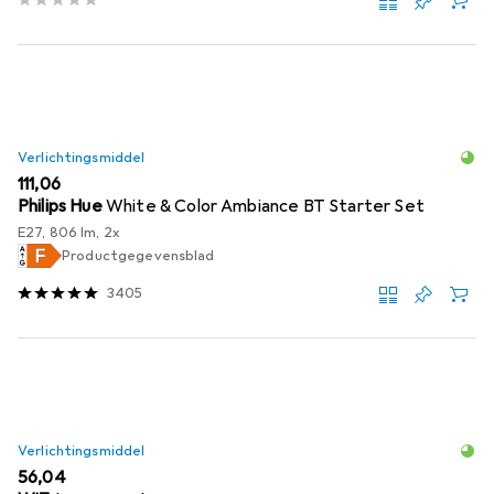
Verlichtingsmiddel
EUR
111,06
Philips Hue
White & Color Ambiance BT Starter Set
E27, 806 lm, 2x
Productgegevensblad
3405
Verlichtingsmiddel
EUR
56,04