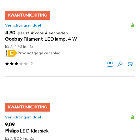
KWANTUMKORTING
Verlichtingsmiddel
EUR
4,90
per stuk voor 4 eenheden
Goobay
Filament LED lamp, 4 W
E27, 470 lm, 1x
Productgegevensblad
2
KWANTUMKORTING
Verlichtingsmiddel
EUR
9,09
Philips
LED Klassiek
E27, 806 lm, 2x