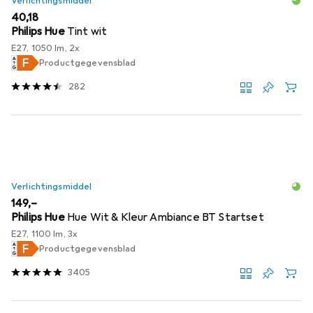
Verlichtingsmiddel
EUR
40,18
Philips Hue
Tint wit
E27, 1050 lm, 2x
Productgegevensblad
282
Verlichtingsmiddel
EUR
149,–
Philips Hue
Hue Wit & Kleur Ambiance BT Startset
E27, 1100 lm, 3x
Productgegevensblad
3405