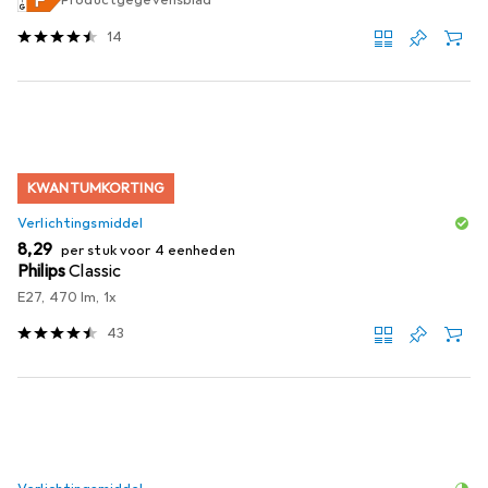
14
KWANTUMKORTING
Verlichtingsmiddel
EUR
8,29
per stuk voor 4 eenheden
Philips
Classic
E27, 470 lm, 1x
43