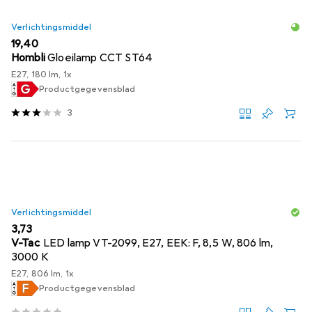
Verlichtingsmiddel
EUR
19,40
Hombli
Gloeilamp CCT ST64
E27, 180 lm, 1x
Productgegevensblad
3
Verlichtingsmiddel
EUR
3,73
V-Tac
LED lamp VT-2099, E27, EEK: F, 8,5 W, 806 lm,
3000 K
E27, 806 lm, 1x
Productgegevensblad