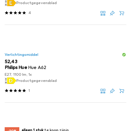
Productgegevensblad
4
Verlichtingsmiddel
EUR
52,43
Philips Hue
Hue A62
E27, 1100 lm, 1x
Productgegevensblad
1
slechts 1 item
alleen 1 stuk
te koop zijn
te koop zijn