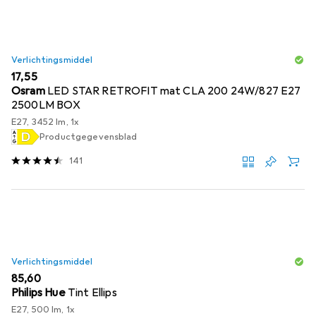
Verlichtingsmiddel
EUR
17,55
Osram
LED STAR RETROFIT mat CLA 200 24W/827 E27
2500LM BOX
E27, 3452 lm, 1x
Productgegevensblad
141
Verlichtingsmiddel
EUR
85,60
Philips Hue
Tint Ellips
E27, 500 lm, 1x