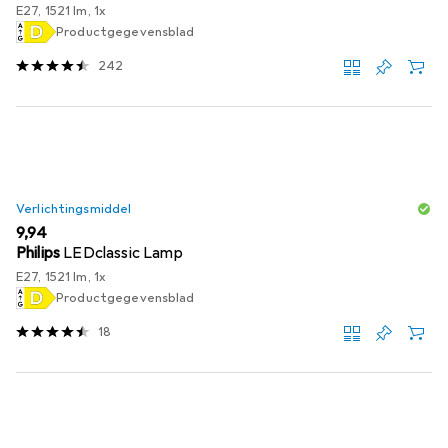
E27, 1521 lm, 1x
Productgegevensblad
242
Verlichtingsmiddel
EUR
9,94
Philips
LEDclassic Lamp
E27, 1521 lm, 1x
Productgegevensblad
18