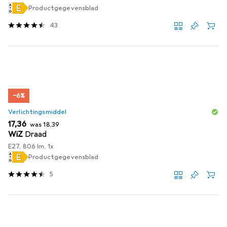
Productgegevensblad
43
−6%
Verlichtingsmiddel
EUR
EUR
17,36
was
18,39
WiZ
Draad
E27, 806 lm, 1x
Productgegevensblad
5