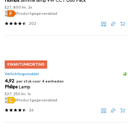
Hombli
Slimme lamp 9W CCT Duo Pack
E27, 800 lm, 2x
Productgegevensblad
202
KWANTUMKORTING
Verlichtingsmiddel
EUR
4,92
per stuk voor 4 eenheden
Philips
Lamp
E27, 250 lm, 1x
Productgegevensblad
26