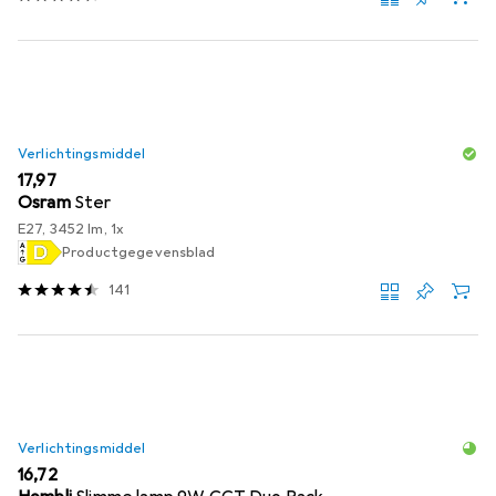
Verlichtingsmiddel
EUR
17,97
Osram
Ster
E27, 3452 lm, 1x
Productgegevensblad
141
Verlichtingsmiddel
EUR
16,72