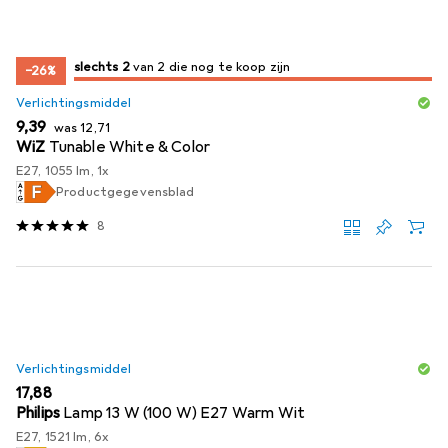
2
2
slechts 2
/ 2
/ 2 te koop zijn
van 2 die nog te koop zijn
−26%
Verlichtingsmiddel
EUR
EUR
9,39
was
12,71
WiZ
Tunable White & Color
E27, 1055 lm, 1x
Productgegevensblad
8
Verlichtingsmiddel
EUR
17,88
Philips
Lamp 13 W (100 W) E27 Warm Wit
E27, 1521 lm, 6x