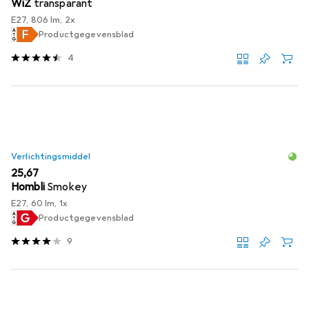
WiZ
transparant
E27, 806 lm, 2x
Productgegevensblad
4
Verlichtingsmiddel
EUR
25,67
Hombli
Smokey
E27, 60 lm, 1x
Productgegevensblad
9