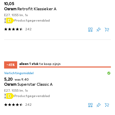
EUR
10,05
Osram
Retrofit Klassieker A
E27, 1055 lm, 1x
Productgegevensblad
242
slechts 1 item
alleen 1 stuk
te koop zijn
te koop zijn
−45%
Verlichtingsmiddel
EUR
EUR
5,20
was
9,40
Osram
Superstar Classic A
E27, 1055 lm, 1x
Productgegevensblad
242