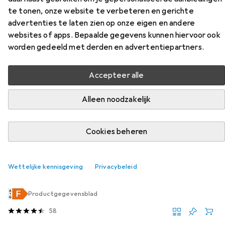
Accessoires voor White Label
te tonen, onze website te verbeteren en gerichte
advertenties te laten zien op onze eigen en andere
Living Tokio
websites of apps. Bepaalde gegevens kunnen hiervoor ook
worden gedeeld met derden en advertentiepartners.
Vind bijpassende accessoires voor de White Label Living
Tokio uit de categorie Verlichtingsmiddel.
Accepteer alle
Relevantie
Alleen noodzakelijk
Productlijst
Cookies beheren
Verlichtingsmiddel
EUR
55,90
Wettelijke kennisgeving
Privacybeleid
Philips Hue
Essential White & Color Ambiance
E27, 806 lm, 3x
Productgegevensblad
58