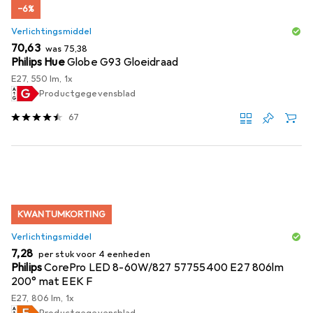
−6%
Verlichtingsmiddel
EUR
EUR
70,63
was
75,38
Philips Hue
Globe G93 Gloeidraad
E27, 550 lm, 1x
Productgegevensblad
67
KWANTUMKORTING
Verlichtingsmiddel
EUR
7,28
per stuk voor 4 eenheden
Philips
CorePro LED 8-60W/827 57755400 E27 806lm
200° mat EEK F
E27, 806 lm, 1x
Productgegevensblad