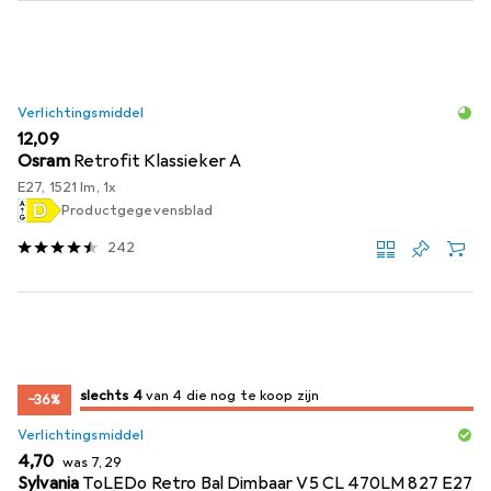
Verlichtingsmiddel
EUR
12,09
Osram
Retrofit Klassieker A
E27, 1521 lm, 1x
Productgegevensblad
242
4
4
slechts 4
/ 4
/ 4 te koop zijn
van 4 die nog te koop zijn
−36%
Verlichtingsmiddel
EUR
EUR
4,70
was
7,29
Sylvania
ToLEDo Retro Bal Dimbaar V5 CL 470LM 827 E27