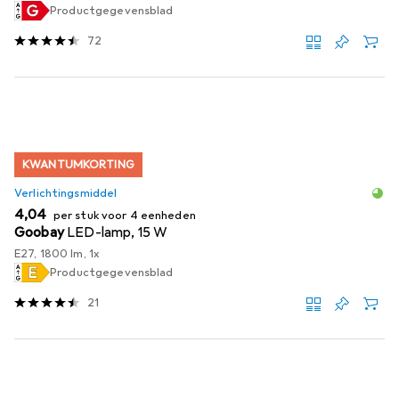
Productgegevensblad
72
KWANTUMKORTING
Verlichtingsmiddel
EUR
4,04
per stuk voor 4 eenheden
Goobay
LED-lamp, 15 W
E27, 1800 lm, 1x
Productgegevensblad
21