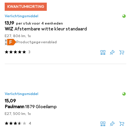
KWANTUMKORTING
Verlichtingsmiddel
EUR
13,19
per stuk voor 4 eenheden
WiZ
Afstembare witte kleur standaard
E27, 806 lm, 1x
Productgegevensblad
3
Verlichtingsmiddel
EUR
15,09
Paulmann
1879 Gloeilamp
E27, 500 lm, 1x
4