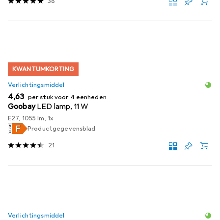
38
KWANTUMKORTING
Verlichtingsmiddel
EUR
4,63
per stuk voor 4 eenheden
Goobay
LED lamp, 11 W
E27, 1055 lm, 1x
Productgegevensblad
21
Verlichtingsmiddel