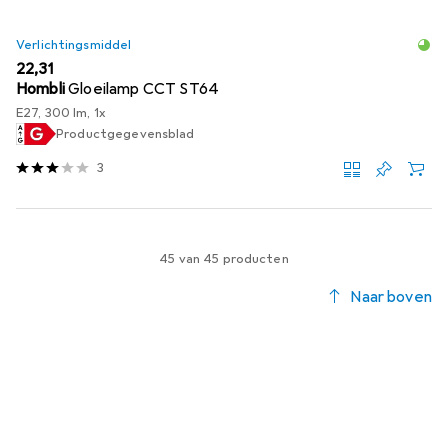
Verlichtingsmiddel
EUR
22,31
Hombli
Gloeilamp CCT ST64
E27, 300 lm, 1x
Productgegevensblad
3
45 van 45 producten
Naar boven