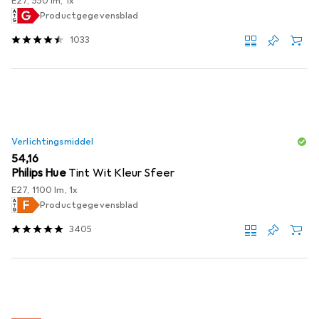
E27, 550 lm, 1x
Productgegevensblad
1033
Verlichtingsmiddel
EUR
54,16
Philips Hue
Tint Wit Kleur Sfeer
E27, 1100 lm, 1x
Productgegevensblad
3405