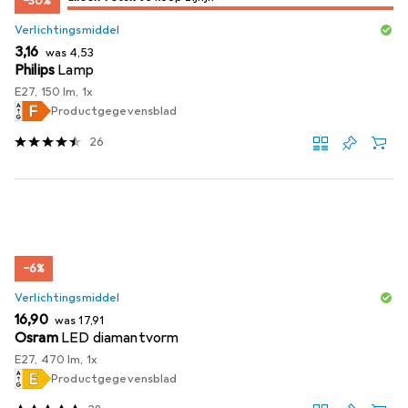
−30%
Verlichtingsmiddel
EUR
EUR
3,16
was
4,53
Philips
Lamp
E27, 150 lm, 1x
Productgegevensblad
26
−6%
Verlichtingsmiddel
EUR
EUR
16,90
was
17,91
Osram
LED diamantvorm
E27, 470 lm, 1x
Productgegevensblad