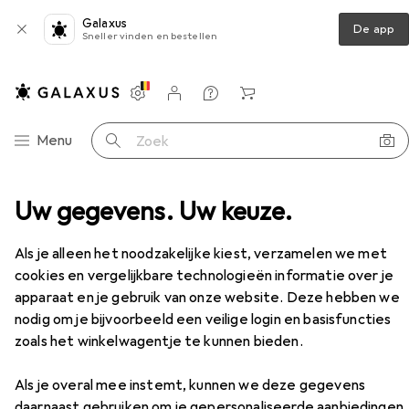
Galaxus
De app
Sneller vinden en bestellen
Instellingen
Klantenaccount
Produktvergelijking
Verlanglijstje
Winkelmandje
Categorie navigatie
Menu
Zoek op
erlichting
Uw gegevens. Uw keuze.
Vloerlamp
White Label Living Tokio
Accessoires
Als je alleen het noodzakelijke kiest, verzamelen we met
cookies en vergelijkbare technologieën informatie over je
EUR
289,69
apparaat en je gebruik van onze website. Deze hebben we
White Label Living
Tokio
E27
nodig om je bijvoorbeeld een veilige login en basisfuncties
zoals het winkelwagentje te kunnen bieden.
Als je overal mee instemt, kunnen we deze gegevens
daarnaast gebruiken om je gepersonaliseerde aanbiedingen