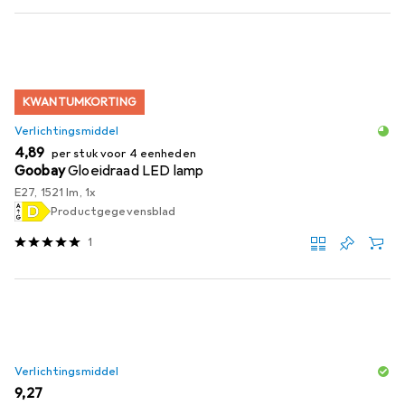
KWANTUMKORTING
Verlichtingsmiddel
EUR
4,89
per stuk voor 4 eenheden
Goobay
Gloeidraad LED lamp
E27, 1521 lm, 1x
Productgegevensblad
1
Verlichtingsmiddel
EUR
9,27