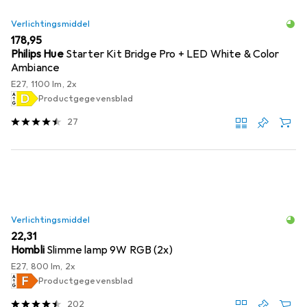
Verlichtingsmiddel
EUR
178,95
Philips Hue
Starter Kit Bridge Pro + LED White & Color
Ambiance
E27, 1100 lm, 2x
Productgegevensblad
27
Verlichtingsmiddel
EUR
22,31
Hombli
Slimme lamp 9W RGB (2x)
E27, 800 lm, 2x
Productgegevensblad
202