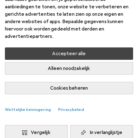
Prijs in EUR inclusief BTW
aanbiedingen te tonen, onze website te verbeteren en
gerichte advertenties te laten zien op onze eigen en
Merk
Waarderingscijfers
andere websites of apps. Bepaalde gegevens kunnen
Meer van Pjur
291
hiervoor ook worden gedeeld met derden en
advertentiepartners.
Testrapporten
Zeer goed gebaseerd op
1 test
Accepteer alle
Alleen noodzakelijk
Levering tussen ma, 17/8 en di, 18/8
8 stuk op voorraad bij leverancier
Cookies beheren
Laat me weten als dit product eerder beschikbaar is
Wettelijke kennisgeving
Privacybeleid
In winkelmandje
Vergelijk
In verlanglijstje