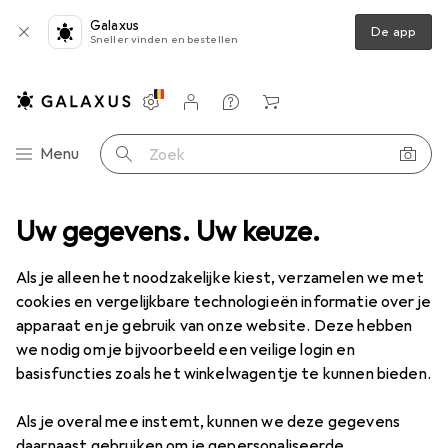
Galaxus
De app
Sneller vinden en bestellen
Instellingen
Klantenaccount
Produktvergelijking
Verlanglijstje
Winkelmandje
Categorie navigatie
Menu
Zoek op
ssortiment
Uw gegevens. Uw keuze.
Huishouden
Bagage + accessoires
Toilettassen
Toilettassen
Als je alleen het noodzakelijke kiest, verzamelen we met
cookies en vergelijkbare technologieën informatie over je
apparaat en je gebruik van onze website. Deze hebben
Producten
Forum
we nodig om je bijvoorbeeld een veilige login en
basisfuncties zoals het winkelwagentje te kunnen bieden.
Als je overal mee instemt, kunnen we deze gegevens
daarnaast gebruiken om je gepersonaliseerde