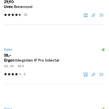
EUR
29,90
Uvex
Binnenzool
25
Zolen
EUR
58,–
Ergon
Inlegzolen IP Pro Solestar
42, 43
46.5
2
Zolen