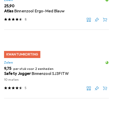
EUR
25,90
Atlas
Binnenzool Ergo-Med Blauw
8
KWANTUMKORTING
Zolen
EUR
9,75
per stuk voor 2 eenheden
Safety Jogger
Binnenzool SJ3FITW
10 maten
5