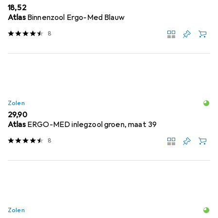
EUR
18,52
Atlas
Binnenzool Ergo-Med Blauw
8
Zolen
EUR
29,90
Atlas
ERGO-MED inlegzool groen, maat 39
8
Zolen