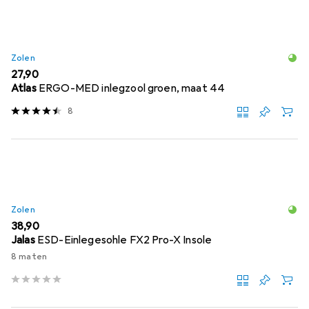
Zolen
EUR
27,90
Atlas
ERGO-MED inlegzool groen, maat 44
8
Zolen
EUR
38,90
Jalas
ESD-Einlegesohle FX2 Pro-X Insole
8 maten