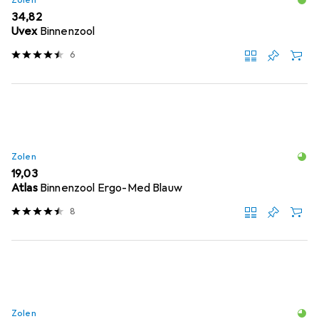
EUR
34,82
Uvex
Binnenzool
6
Zolen
EUR
19,03
Atlas
Binnenzool Ergo-Med Blauw
8
Zolen