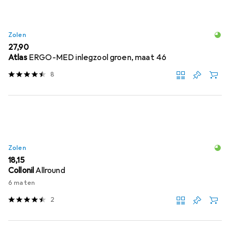
Zolen
EUR
27,90
Atlas
ERGO-MED inlegzool groen, maat 46
8
Zolen
EUR
18,15
Collonil
Allround
6 maten
2