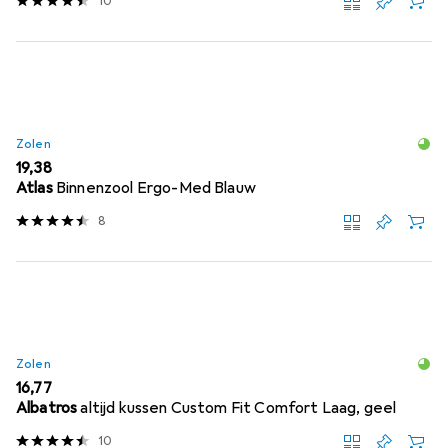
10
Zolen
EUR
19,38
Atlas
Binnenzool Ergo-Med Blauw
8
Zolen
EUR
16,77
Albatros
altijd kussen Custom Fit Comfort Laag, geel
10