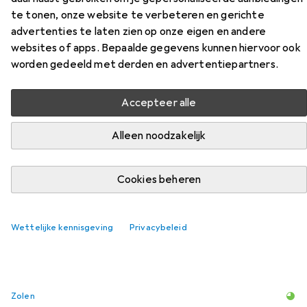
te tonen, onze website te verbeteren en gerichte
Vind bijpassende accessoires voor de Abeba ESD-schoen
advertenties te laten zien op onze eigen en andere
uit de categorie Zolen.
websites of apps. Bepaalde gegevens kunnen hiervoor ook
Relevantie
worden gedeeld met derden en advertentiepartners.
Productlijst
Accepteer alle
Alleen noodzakelijk
Zolen
EUR
19,–
Puma
Einlegesohle
Cookies beheren
6
Wettelijke kennisgeving
Privacybeleid
Zolen