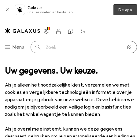
Galaxus
De app
Sneller vinden en bestellen
Instellingen
Klantenaccount
Produktvergelijking
Verlanglijstje
Winkelmandje
Categorie navigatie
Menu
Zoek op
erkkleding
Uw gegevens. Uw keuze.
Werkschoenen
Abeba ESD-schoen
Accessoires
EUR
68,90
Als je alleen het noodzakelijke kiest, verzamelen we met
Abeba
ESD-schoen
cookies en vergelijkbare technologieën informatie over je
8 maten
apparaat en je gebruik van onze website. Deze hebben we
nodig om je bijvoorbeeld een veilige login en basisfuncties
zoals het winkelwagentje te kunnen bieden.
Accessoires voor Abeba ESD-
schoen
Als je overal mee instemt, kunnen we deze gegevens
daarnaast gebruiken om je gepersonaliseerde aanbiedingen