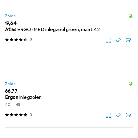
Zolen
EUR
19,64
Atlas
ERGO-MED inlegzool groen, maat 42
8
Zolen
EUR
66,77
Ergon
Inlegzolen
40
45
3