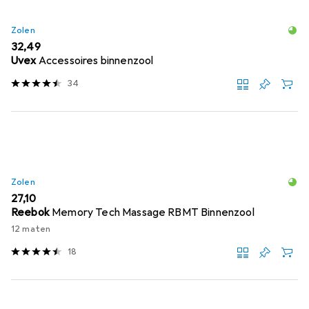
Zolen
EUR
32,49
Uvex
Accessoires binnenzool
34
Zolen
EUR
27,10
Reebok
Memory Tech Massage RBMT Binnenzool
12 maten
18