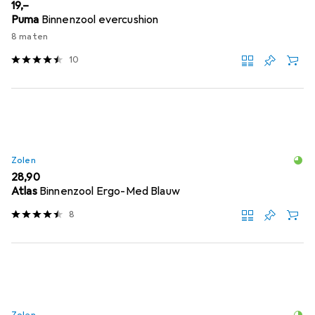
EUR
19,–
Puma
Binnenzool evercushion
8 maten
10
Zolen
EUR
28,90
Atlas
Binnenzool Ergo-Med Blauw
8
Zolen