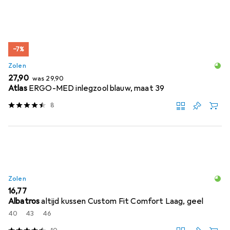
−7%
Zolen
EUR
EUR
27,90
was
29,90
Atlas
ERGO-MED inlegzool blauw, maat 39
8
Zolen
EUR
16,77
Albatros
altijd kussen Custom Fit Comfort Laag, geel
40
43
46