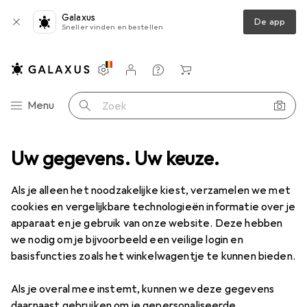
Galaxus
De app
Sneller vinden en bestellen
Instellingen
Klantenaccount
Produktvergelijking
Verlanglijstje
Winkelmandje
Categorie navigatie
Menu
Zoek op
Beveiliging
Uw gegevens. Uw keuze.
Arbeidsveiligheid
Werkkleding
Werkschoenen
Verkoop Werkschoenen
Als je alleen het noodzakelijke kiest, verzamelen we met
cookies en vergelijkbare technologieën informatie over je
apparaat en je gebruik van onze website. Deze hebben
we nodig om je bijvoorbeeld een veilige login en
basisfuncties zoals het winkelwagentje te kunnen bieden.
Als je overal mee instemt, kunnen we deze gegevens
daarnaast gebruiken om je gepersonaliseerde