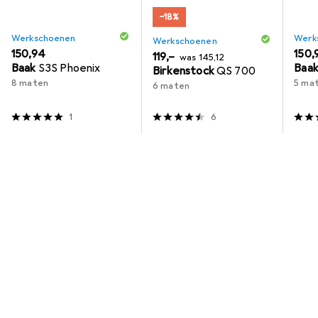
−18%
Werkschoenen
Werk
Werkschoenen
EUR
150,94
EUR
150,
EUR
EUR
119,–
was
145,12
Baak
S3S Phoenix
Baa
Birkenstock
QS 700
8 maten
5 ma
6 maten
1
6