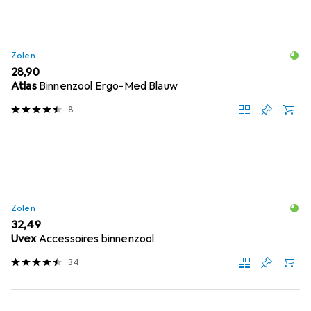
Zolen
EUR
28,90
Atlas
Binnenzool Ergo-Med Blauw
8
Zolen
EUR
32,49
Uvex
Accessoires binnenzool
34