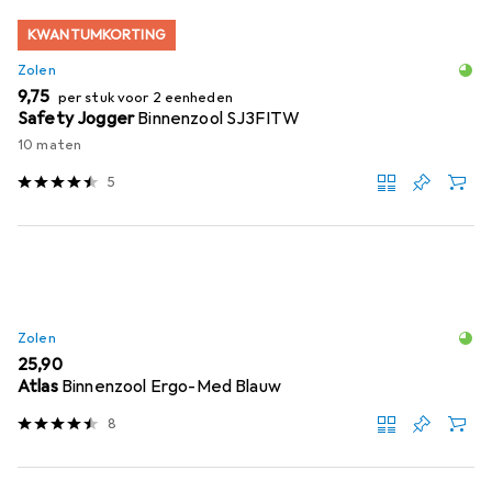
KWANTUMKORTING
Zolen
EUR
9,75
per stuk voor 2 eenheden
Safety Jogger
Binnenzool SJ3FITW
10 maten
5
Zolen
EUR
25,90
Atlas
Binnenzool Ergo-Med Blauw
8