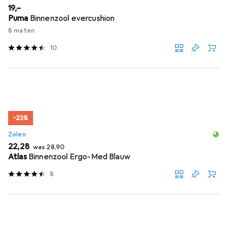
EUR
19,–
Puma
Binnenzool evercushion
8 maten
10
−23%
Zolen
EUR
EUR
22,28
was
28,90
Atlas
Binnenzool Ergo-Med Blauw
8