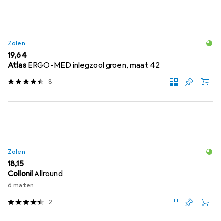
Zolen
EUR
19,64
Atlas
ERGO-MED inlegzool groen, maat 42
8
Zolen
EUR
18,15
Collonil
Allround
6 maten
2