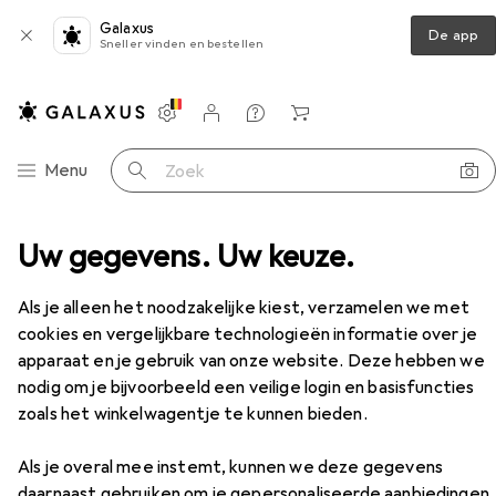
Galaxus
De app
Sneller vinden en bestellen
Instellingen
Klantenaccount
Produktvergelijking
Verlanglijstje
Winkelmandje
Categorie navigatie
Menu
Zoek op
Uw gegevens. Uw keuze.
Werkschoenen
Abeba ESD-veiligheidsschoen
Accessoires
EUR
76,–
Als je alleen het noodzakelijke kiest, verzamelen we met
Abeba
ESD-veiligheidsschoen
cookies en vergelijkbare technologieën informatie over je
10 maten
apparaat en je gebruik van onze website. Deze hebben we
nodig om je bijvoorbeeld een veilige login en basisfuncties
zoals het winkelwagentje te kunnen bieden.
Accessoires voor Abeba ESD-
Als je overal mee instemt, kunnen we deze gegevens
veiligheidsschoen
daarnaast gebruiken om je gepersonaliseerde aanbiedingen