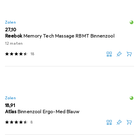
Zolen
EUR
27,10
Reebok
Memory Tech Massage RBMT Binnenzool
12 maten
18
Zolen
EUR
18,91
Atlas
Binnenzool Ergo-Med Blauw
8