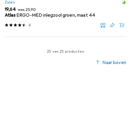
Zolen
EUR
EUR
19,64
was
25,90
Atlas
ERGO-MED inlegzool groen, maat 44
8
25 van 25 producten
Naar boven