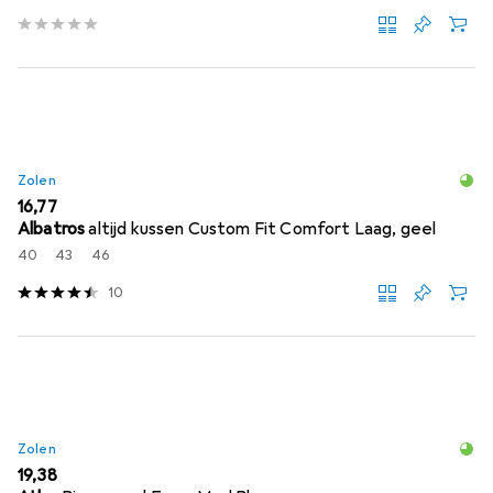
Zolen
EUR
16,77
Albatros
altijd kussen Custom Fit Comfort Laag, geel
40
43
46
10
Zolen
EUR
19,38