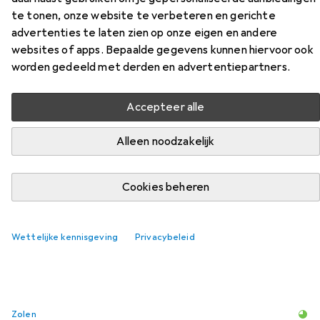
te tonen, onze website te verbeteren en gerichte
Vind bijpassende accessoires voor de Abeba ESD-
advertenties te laten zien op onze eigen en andere
veiligheidsschoen uit de categorie Zolen.
websites of apps. Bepaalde gegevens kunnen hiervoor ook
Relevantie
worden gedeeld met derden en advertentiepartners.
Productlijst
Accepteer alle
Alleen noodzakelijk
Zolen
EUR
19,–
Cookies beheren
Puma
Einlegesohle
6
Wettelijke kennisgeving
Privacybeleid
Zolen