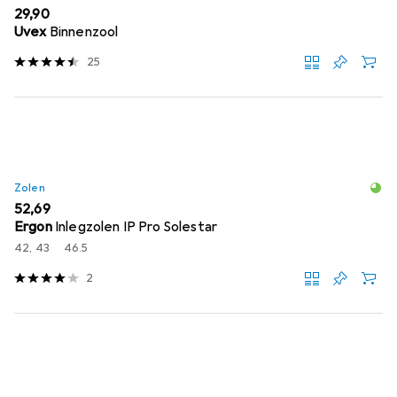
EUR
29,90
Uvex
Binnenzool
25
Zolen
EUR
52,69
Ergon
Inlegzolen IP Pro Solestar
42, 43
46.5
2