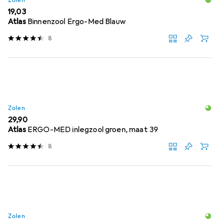
Zolen
EUR
19,03
Atlas
Binnenzool Ergo-Med Blauw
8
Zolen
EUR
29,90
Atlas
ERGO-MED inlegzool groen, maat 39
8
Zolen