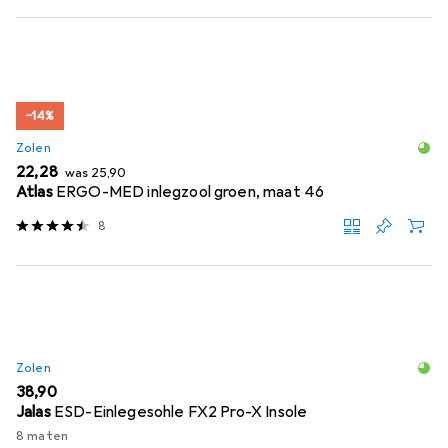
−14%
Zolen
EUR
EUR
22,28
was
25,90
Atlas
ERGO-MED inlegzool groen, maat 46
8
Zolen
EUR
38,90
Jalas
ESD-Einlegesohle FX2 Pro-X Insole
8 maten