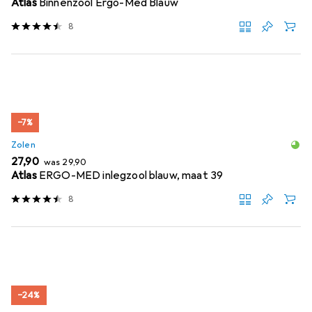
Atlas
Binnenzool Ergo-Med Blauw
8
−7%
Zolen
EUR
EUR
27,90
was
29,90
Atlas
ERGO-MED inlegzool blauw, maat 39
8
−24%