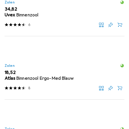
Zolen
EUR
34,82
Uvex
Binnenzool
6
Zolen
EUR
18,52
Atlas
Binnenzool Ergo-Med Blauw
8