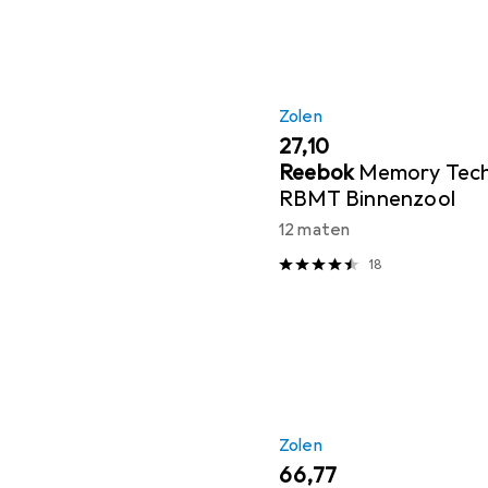
Zolen
EUR
27,10
Reebok
Memory Tec
RBMT Binnenzool
12 maten
18
Zolen
EUR
66,77