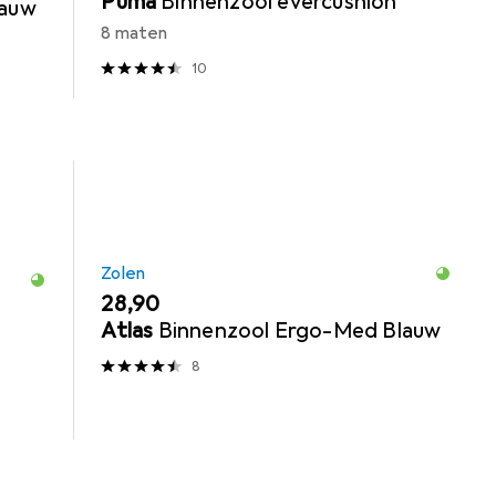
Puma
Binnenzool evercushion
lauw
8 maten
10
Zolen
EUR
28,90
Atlas
Binnenzool Ergo-Med Blauw
8