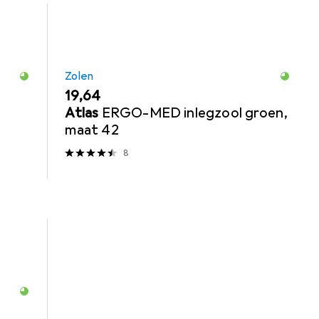
Zolen
EUR
19,64
Atlas
ERGO-MED inlegzool groen,
maat 42
8