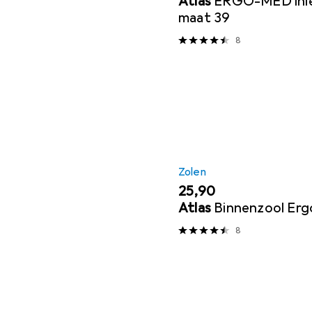
Atlas
ERGO-MED inle
maat 39
8
Zolen
EUR
25,90
Atlas
Binnenzool Er
8