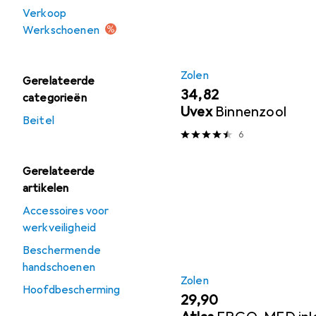
Verkoop
Werkschoenen
Zolen
Gerelateerde
EUR
34,82
categorieën
Uvex
Binnenzool
Beitel
6
Gerelateerde
artikelen
Accessoires voor
werkveiligheid
Beschermende
handschoenen
Zolen
Hoofdbescherming
EUR
29,90