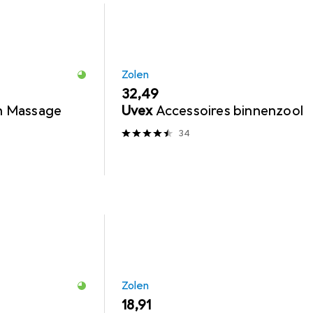
Zolen
EUR
32,49
h Massage
Uvex
Accessoires binnenzool
34
Zolen
EUR
18,91