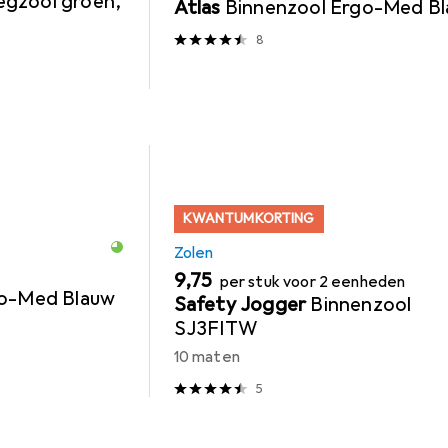
gzool groen,
Atlas
Binnenzool Ergo-Med B
8
KWANTUMKORTING
Zolen
EUR
9,75
per stuk voor 2 eenheden
go-Med Blauw
Safety Jogger
Binnenzool
SJ3FITW
10 maten
5