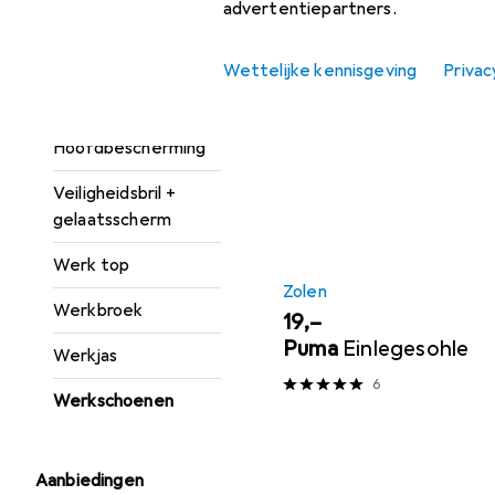
Beschermende
advertentiepartners.
handschoenen
Populair
Reebok
Wettelijke kennisgeving
Privac
Hoge zichtbaarheid
vest
Sorteren op
:
Relevantie
Hoofdbescherming
Productlijst
Veiligheidsbril +
gelaatsscherm
Werk top
Zolen
Werkbroek
EUR
19,–
Puma
Einlegesohle
Werkjas
6
Werkschoenen
Aanbiedingen