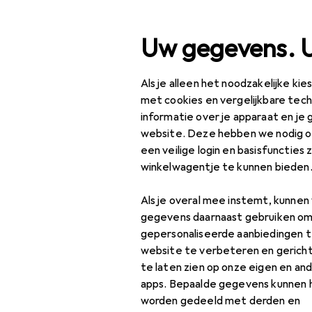
Zoek op
Uw gegevens. 
Als je alleen het noodzakelijke ki
Categorie navigatie
tassortiment
Klussen + Tuin
Beveiliging
Arbeidsveili
Productassortiment
met cookies en vergelijkbare tec
informatie over je apparaat en je 
EU
14
Klussen + Tuin
website. Deze hebben we nodig om
Re
een veilige login en basisfuncties 
Beveiliging
S1P
winkelwagentje te kunnen bieden
Arbeidsveiligheid
Als je overal mee instemt, kunne
Werkkleding
Accessoires
gegevens daarnaast gebruiken om
gepersonaliseerde aanbiedingen t
Ademhalingsmasker
Flexweave 
website te verbeteren en gerich
te laten zien op onze eigen en an
Beschermend pak +
apps. Bepaalde gegevens kunnen 
werkoverall
Vind bijpassende accessoir
worden gedeeld met derden en