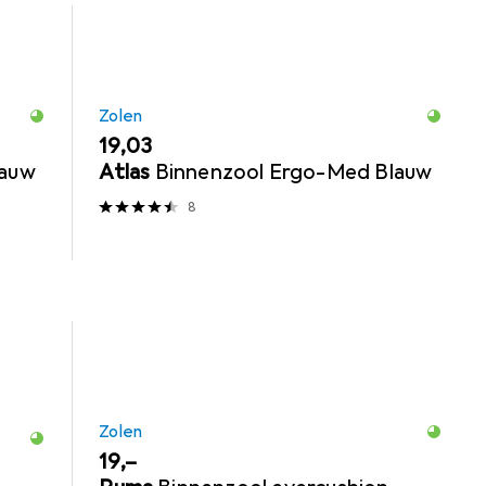
Zolen
EUR
19,03
lauw
Atlas
Binnenzool Ergo-Med Blauw
8
Zolen
EUR
19,–