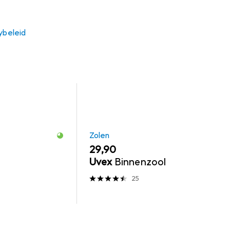
ybeleid
Zolen
EUR
29,90
Uvex
Binnenzool
25