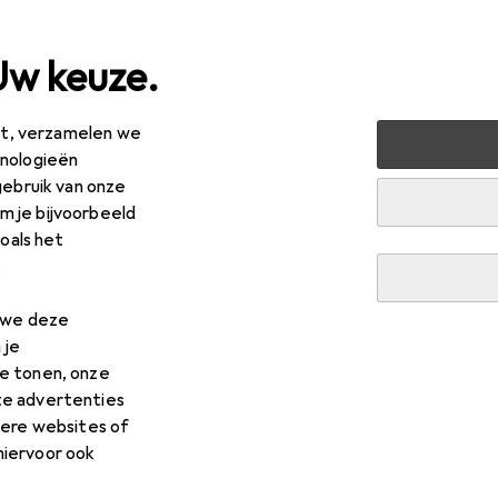
Uw keuze.
est, verzamelen we
gheid
Werkkleding
Werkschoenen
Reebok Veiligheid
hnologieën
gebruik van onze
R
0,06
 je bijvoorbeeld
ebok
Veiligheidsschoen laag S1P Fusion Flexweav
zoals het
, 45
.
n we deze
 voor Reebok Veiligheidsscho
 je
e tonen, onze
Zwart
te advertenties
dere websites of
hiervoor ook
es voor de Reebok Veiligheidsschoen laag S1P Fusion Flexweave