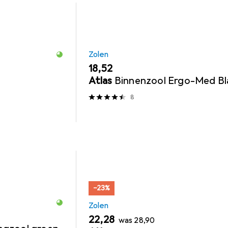
Zolen
EUR
18,52
Atlas
Binnenzool Ergo-Med B
8
−23%
Zolen
EUR
EUR
22,28
was
28,90