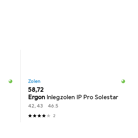
Zolen
EUR
58,72
Ergon
Inlegzolen IP Pro Solestar
42, 43
46.5
2