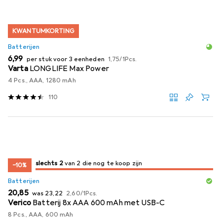
KWANTUMKORTING
Batterijen
EUR
EUR
6,99
per stuk voor 3 eenheden
1,75
/
1Pcs.
Varta
LONGLIFE Max Power
4 Pcs., AAA, 1280 mAh
110
2
2
slechts 2
/ 2
/ 2 te koop zijn
van 2 die nog te koop zijn
−10%
Batterijen
EUR
EUR
EUR
20,85
was
23,22
2,60
/
1Pcs.
Verico
Batterij 8x AAA 600 mAh met USB-C
8 Pcs., AAA, 600 mAh