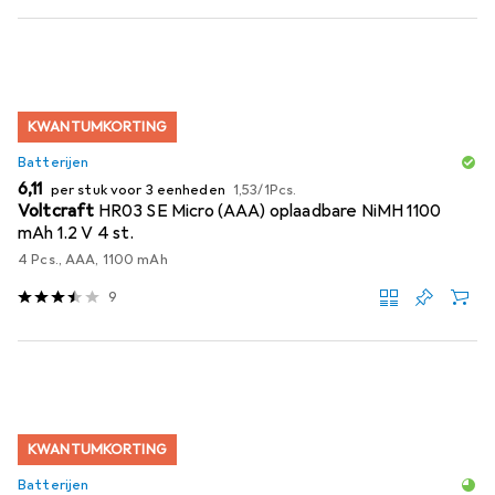
KWANTUMKORTING
Batterijen
EUR
EUR
6,11
per stuk voor 3 eenheden
1,53
/
1Pcs.
Voltcraft
HR03 SE Micro (AAA) oplaadbare NiMH 1100
mAh 1.2 V 4 st.
4 Pcs., AAA, 1100 mAh
9
KWANTUMKORTING
Batterijen