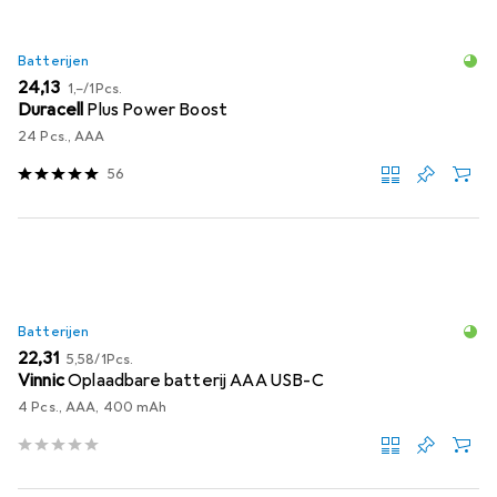
Batterijen
EUR
EUR
24,13
1,–
/
1Pcs.
Duracell
Plus Power Boost
24 Pcs., AAA
56
Batterijen
EUR
EUR
22,31
5,58
/
1Pcs.
Vinnic
Oplaadbare batterij AAA USB-C
4 Pcs., AAA, 400 mAh