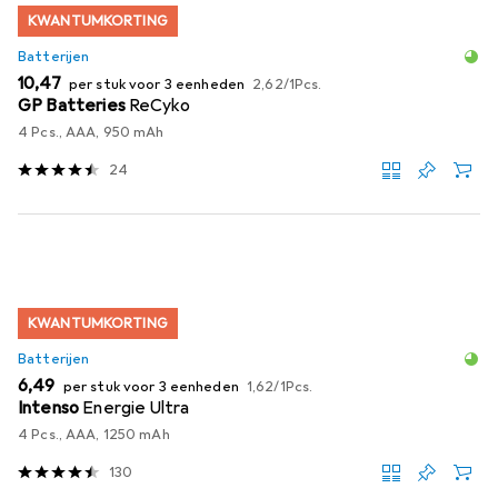
KWANTUMKORTING
Batterijen
EUR
EUR
10,47
per stuk voor 3 eenheden
2,62
/
1Pcs.
GP Batteries
ReCyko
4 Pcs., AAA, 950 mAh
24
KWANTUMKORTING
Batterijen
EUR
EUR
6,49
per stuk voor 3 eenheden
1,62
/
1Pcs.
Intenso
Energie Ultra
4 Pcs., AAA, 1250 mAh
130