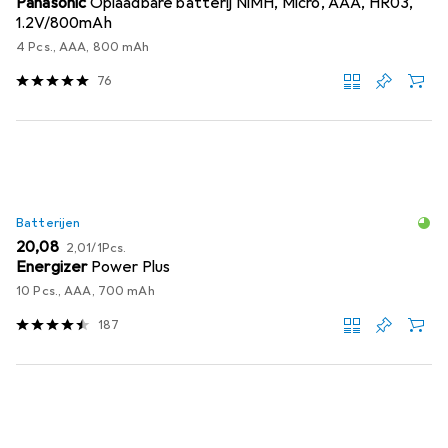
Panasonic
Oplaadbare batterij NiMH, Micro, AAA, HR03,
1.2V/800mAh
4 Pcs., AAA, 800 mAh
76
Batterijen
EUR
EUR
20,08
2,01
/
1Pcs.
Energizer
Power Plus
10 Pcs., AAA, 700 mAh
187