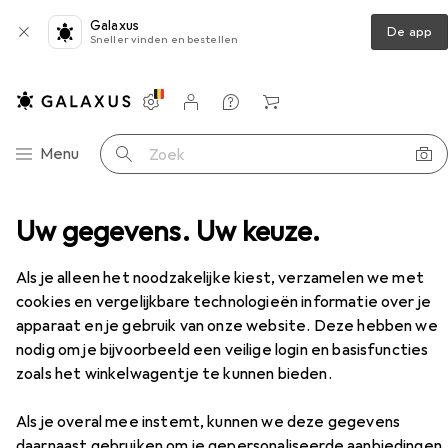
Galaxus
De app
Sneller vinden en bestellen
Instellingen
Klantenaccount
Produktvergelijking
Verlanglijstje
Winkelmandje
Categorie navigatie
Menu
Zoek op
tandsbediening voor kinderen
Uw gegevens. Uw keuze.
Carrera Supercross
Accessoires
Als je alleen het noodzakelijke kiest, verzamelen we met
EUR
42,11
cookies en vergelijkbare technologieën informatie over je
Carrera
Supercross
apparaat en je gebruik van onze website. Deze hebben we
nodig om je bijvoorbeeld een veilige login en basisfuncties
zoals het winkelwagentje te kunnen bieden.
Accessoires voor Carrera
Als je overal mee instemt, kunnen we deze gegevens
daarnaast gebruiken om je gepersonaliseerde aanbiedingen