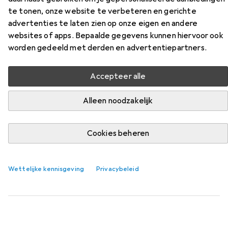
Supercross
te tonen, onze website te verbeteren en gerichte
advertenties te laten zien op onze eigen en andere
Vind bijpassende accessoires voor de Carrera Supercross
websites of apps. Bepaalde gegevens kunnen hiervoor ook
uit de categorie Batterijen.
worden gedeeld met derden en advertentiepartners.
Relevantie
Accepteer alle
Productlijst
Alleen noodzakelijk
Batterijen
Cookies beheren
EUR
EUR
19,06
0,47
/
1Pcs.
Varta
Micro (AAA) batterij Alkali Longlife Power
40 Pcs., AAA, 1260 mAh
Wettelijke kennisgeving
Privacybeleid
398