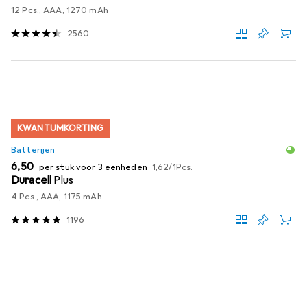
12 Pcs., AAA, 1270 mAh
2560
KWANTUMKORTING
Batterijen
EUR
EUR
6,50
per stuk voor 3 eenheden
1,62
/
1Pcs.
Duracell
Plus
4 Pcs., AAA, 1175 mAh
1196