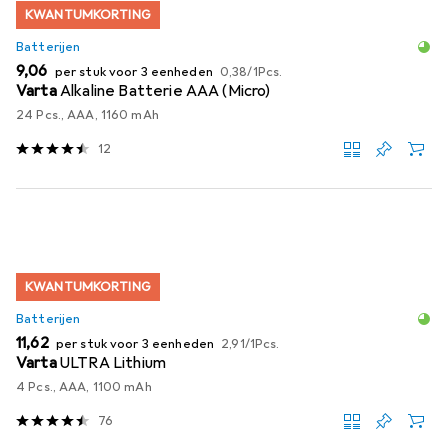
KWANTUMKORTING
Batterijen
EUR
EUR
9,06
per stuk voor 3 eenheden
0,38
/
1Pcs.
Varta
Alkaline Batterie AAA (Micro)
24 Pcs., AAA, 1160 mAh
12
KWANTUMKORTING
Batterijen
EUR
EUR
11,62
per stuk voor 3 eenheden
2,91
/
1Pcs.
Varta
ULTRA Lithium
4 Pcs., AAA, 1100 mAh
76