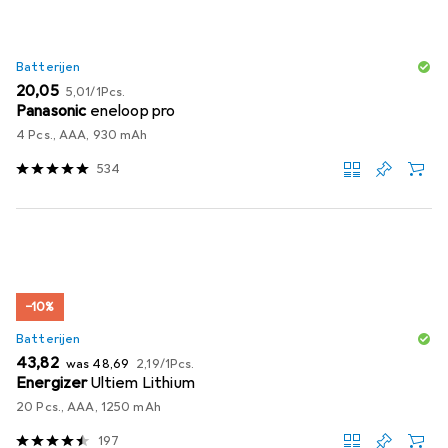
Batterijen
EUR
EUR
20,05
5,01
/
1Pcs.
Panasonic
eneloop pro
4 Pcs., AAA, 930 mAh
534
−10%
Batterijen
EUR
EUR
EUR
43,82
was
48,69
2,19
/
1Pcs.
Energizer
Ultiem Lithium
20 Pcs., AAA, 1250 mAh
197