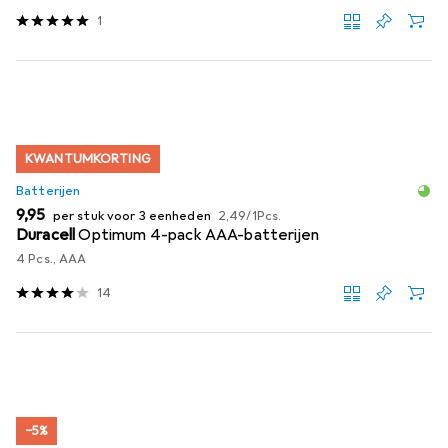
1
KWANTUMKORTING
Batterijen
EUR
EUR
9,95
per stuk voor 3 eenheden
2,49
/
1Pcs.
Duracell
Optimum 4-pack AAA-batterijen
4 Pcs., AAA
14
−5%