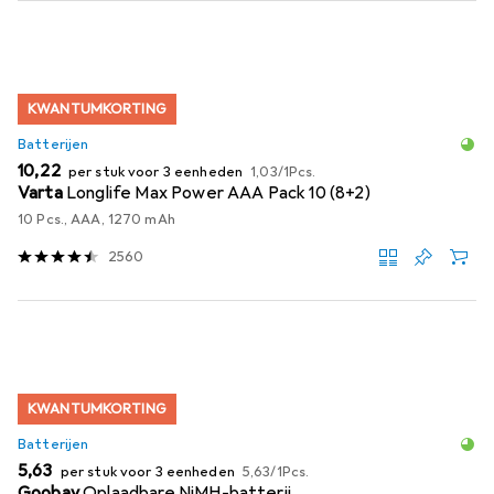
KWANTUMKORTING
Batterijen
EUR
EUR
10,22
per stuk voor 3 eenheden
1,03
/
1Pcs.
Varta
Longlife Max Power AAA Pack 10 (8+2)
10 Pcs., AAA, 1270 mAh
2560
KWANTUMKORTING
Batterijen
EUR
EUR
5,63
per stuk voor 3 eenheden
5,63
/
1Pcs.
Goobay
Oplaadbare NiMH-batterij