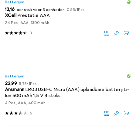
Batterijen
EUR
EUR
13,16
per stuk voor 3 eenheden
0,55
/
1Pcs.
XCell
Prestatie AAA
24 Pcs., AAA, 1300 mAh
3
Batterijen
EUR
EUR
22,99
5,75
/
1Pcs.
Ansmann
LR03 USB-C Micro (AAA) oplaadbare batterij Li-
Ion 500 mAh 1,5 V 4 stuks.
4 Pcs., AAA, 400 mAh
6