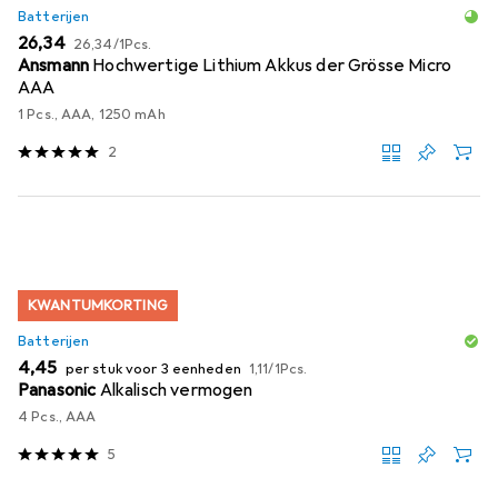
Batterijen
EUR
EUR
26,34
26,34
/
1Pcs.
Ansmann
Hochwertige Lithium Akkus der Grösse Micro
AAA
1 Pcs., AAA, 1250 mAh
2
KWANTUMKORTING
Batterijen
EUR
EUR
4,45
per stuk voor 3 eenheden
1,11
/
1Pcs.
Panasonic
Alkalisch vermogen
4 Pcs., AAA
5