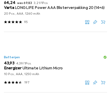
EUR
EUR
EUR
64,24
was
69,83
3,21
/
1Pcs.
Varta
LONGLIFE Power AAA Blisterverpakking 20 (14+6)
20 Pcs., AAA, 1260 mAh
95
Batterijen
EUR
EUR
43,93
4,39
/
1Pcs.
Energizer
Ultimate Lithium Micro
10 Pcs., AAA, 1250 mAh
197