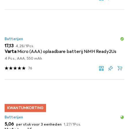
Batterijen
EUR
EUR
17,13
4,28
/
1Pcs.
Varta
Micro (AAA) oplaadbare batterij NiMH Ready2Us
4 Pcs., AAA, 550 mAh
76
KWANTUMKORTING
Batterijen
EUR
EUR
5,06
per stuk voor 3 eenheden
1,27
/
1Pcs.