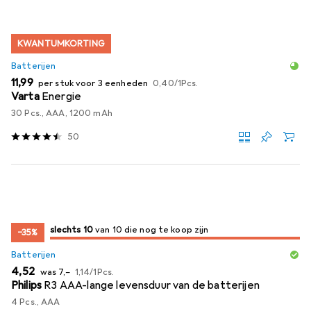
KWANTUMKORTING
Batterijen
EUR
EUR
11,99
per stuk voor 3 eenheden
0,40
/
1Pcs.
Varta
Energie
30 Pcs., AAA, 1200 mAh
50
10
10
slechts 10
/ 10
/ 10 te koop zijn
van 10 die nog te koop zijn
−35%
Batterijen
EUR
EUR
EUR
4,52
was
7,–
1,14
/
1Pcs.
Philips
R3 AAA-lange levensduur van de batterijen
4 Pcs., AAA