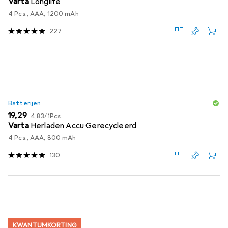
Varta
Longlife
4 Pcs., AAA, 1200 mAh
227
Batterijen
EUR
EUR
19,29
4,83
/
1Pcs.
Varta
Herladen Accu Gerecycleerd
4 Pcs., AAA, 800 mAh
130
KWANTUMKORTING