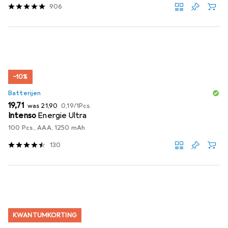
906
−10%
Batterijen
EUR
EUR
EUR
19,71
was
21,90
0,19
/
1Pcs.
Intenso
Energie Ultra
100 Pcs., AAA, 1250 mAh
130
KWANTUMKORTING