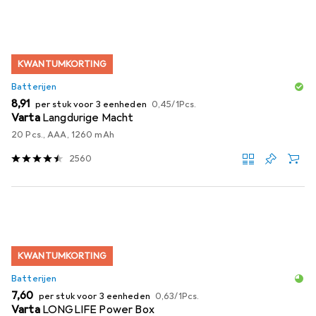
KWANTUMKORTING
Batterijen
EUR
EUR
8,91
per stuk voor 3 eenheden
0,45
/
1Pcs.
Varta
Langdurige Macht
20 Pcs., AAA, 1260 mAh
2560
KWANTUMKORTING
Batterijen
EUR
EUR
7,60
per stuk voor 3 eenheden
0,63
/
1Pcs.
Varta
LONGLIFE Power Box