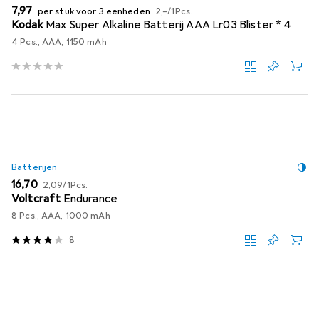
EUR
EUR
7,97
per stuk voor 3 eenheden
2,–
/
1Pcs.
Kodak
Max Super Alkaline Batterij AAA Lr03 Blister * 4
4 Pcs., AAA, 1150 mAh
Batterijen
EUR
EUR
16,70
2,09
/
1Pcs.
Voltcraft
Endurance
8 Pcs., AAA, 1000 mAh
8