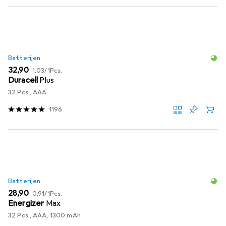
Batterijen
EUR
EUR
32,90
1,03
/
1Pcs.
Duracell
Plus
32 Pcs., AAA
1196
Batterijen
EUR
EUR
28,90
0,91
/
1Pcs.
Energizer
Max
32 Pcs., AAA, 1300 mAh