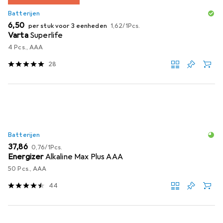
Batterijen
EUR
EUR
6,50
per stuk voor 3 eenheden
1,62
/
1Pcs.
Varta
Superlife
4 Pcs., AAA
28
Batterijen
EUR
EUR
37,86
0,76
/
1Pcs.
Energizer
Alkaline Max Plus AAA
50 Pcs., AAA
44