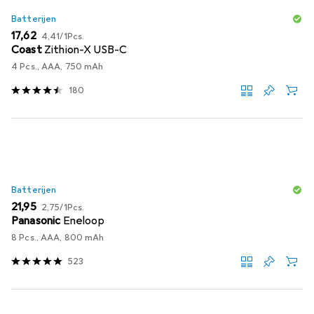
Batterijen
EUR
EUR
17,62
4,41
/
1Pcs.
Coast
Zithion-X USB-C
4 Pcs., AAA, 750 mAh
180
Batterijen
EUR
EUR
21,95
2,75
/
1Pcs.
Panasonic
Eneloop
8 Pcs., AAA, 800 mAh
523