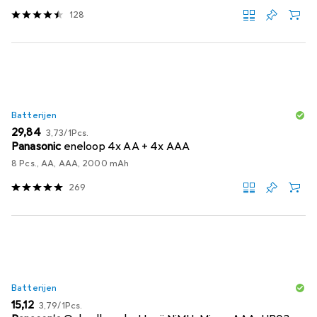
128
Batterijen
EUR
EUR
29,84
3,73
/
1Pcs.
Panasonic
eneloop 4x AA + 4x AAA
8 Pcs., AA, AAA, 2000 mAh
269
Batterijen
EUR
EUR
15,12
3,79
/
1Pcs.