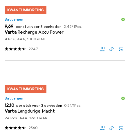
KWANTUMKORTING
Batterijen
EUR
EUR
9,69
per stuk voor 3 eenheden
2,42
/
1Pcs.
Varta
Recharge Accu Power
4 Pcs., AAA, 1000 mAh
2247
KWANTUMKORTING
Batterijen
EUR
EUR
12,10
per stuk voor 3 eenheden
0,51
/
1Pcs.
Varta
Langdurige Macht
24 Pcs., AAA, 1260 mAh
2560