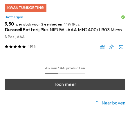
KWANTUMKORTING
Batterijen
EUR
EUR
9,50
per stuk voor 3 eenheden
1,19
/
1Pcs.
Duracell
Batterij Plus NIEUW -AAA MN2400/LR03 Micro
8 Pcs., AAA
1196
48 van 144 producten
Toon meer
Naar boven