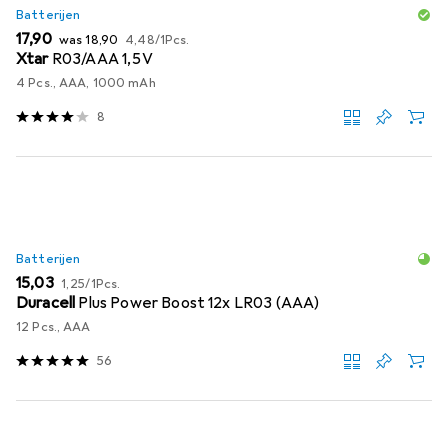
Batterijen
EUR
EUR
EUR
17,90
was
18,90
4,48
/
1Pcs.
Xtar
R03/AAA 1,5V
4 Pcs., AAA, 1000 mAh
8
Batterijen
EUR
EUR
15,03
1,25
/
1Pcs.
Duracell
Plus Power Boost 12x LR03 (AAA)
12 Pcs., AAA
56