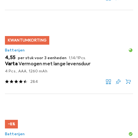
KWANTUMKORTING
Batterijen
EUR
EUR
4,55
per stuk voor 3 eenheden
1,14
/
1Pcs.
Varta
Vermogen met lange levensduur
4 Pcs., AAA, 1260 mAh
284
−8%
Batterijen