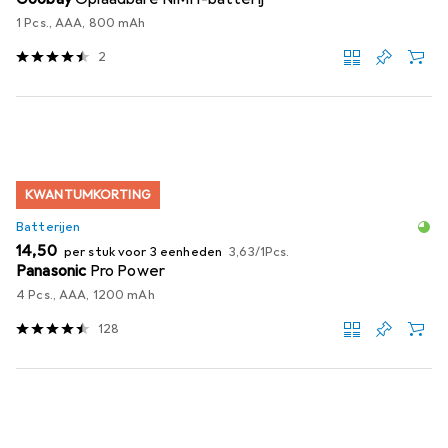
1 Pcs., AAA, 800 mAh
2
KWANTUMKORTING
Batterijen
EUR
EUR
14,50
per stuk voor 3 eenheden
3,63
/
1Pcs.
Panasonic
Pro Power
4 Pcs., AAA, 1200 mAh
128