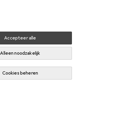
Instellingen
Klantenaccount
Produktvergelijking
Verlanglijstje
Winkelmandje
Inloggen
Accepteer alle
Alleen noodzakelijk
Cookies beheren
Bestseller