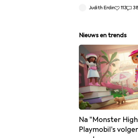
Judith Erdin
113 Likes
113
38 R
3
Nieuws en trends
Na "Monster High"
Playmobil's volge