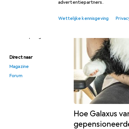
advertentiepartners.
Poppenwagen
Verzamelbare
Wettelijke kennisgeving
Privac
figuren
Zacht speelgoed
Direct naar
Magazine
Forum
Hoe Galaxus va
gepensioneerd