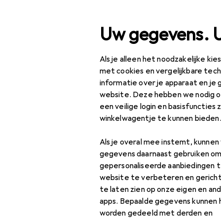
Zoek op
Uw gegevens. 
Als je alleen het noodzakelijke ki
Categorie navigatie
Productassortiment
S
Productassortiment
met cookies en vergelijkbare tec
informatie over je apparaat en je 
Figuren + P
Speelgoed
website. Deze hebben we nodig om
een veilige login en basisfuncties 
Figuren + Poppen
winkelwagentje te kunnen bieden
Figuur
Ontdek
Forum
Als je overal mee instemt, kunne
Poppen
gegevens daarnaast gebruiken om
Producttest
gepersonaliseerde aanbiedingen t
Poppenaccessoires
website te verbeteren en gerich
te laten zien op onze eigen en an
Poppenhuis
apps. Bepaalde gegevens kunnen 
Poppentheater
worden gedeeld met derden en