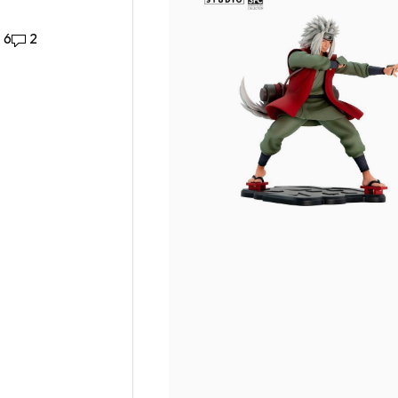
Likes
6
2 Reacties
2