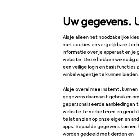
Zoek op
Uw gegevens. 
Als je alleen het noodzakelijke ki
Categorie navigatie
Productassortiment
S
Productassortiment
met cookies en vergelijkbare tec
informatie over je apparaat en je 
Speelgoed
website. Deze hebben we nodig om
EU
50
een veilige login en basisfuncties 
Chi
Buitenspelen
winkelwagentje te kunnen bieden
10"
Voertuigen voor
Als je overal mee instemt, kunne
kinderen
gegevens daarnaast gebruiken om
Accessoires voor
gepersonaliseerde aanbiedingen t
Accessoires 
elektrische auto's
website te verbeteren en gerich
voor kinderen
te laten zien op onze eigen en an
apps. Bepaalde gegevens kunnen 
Vind passende accessoires 
Accessoires voor
worden gedeeld met derden en
kindertractoren