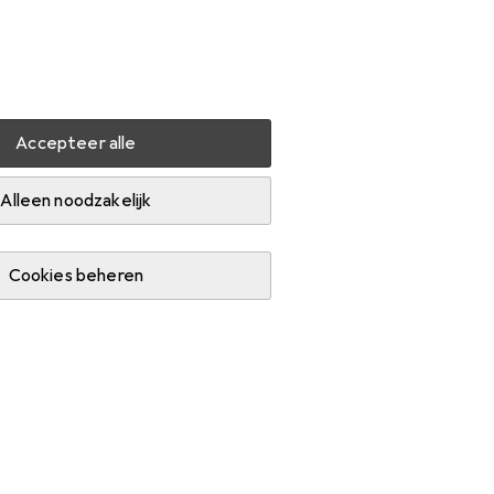
Instellingen
Klantenaccount
Produktvergelijking
Verlanglijstje
Winkelmandje
Inloggen
Accepteer alle
aier
Chillafish Charlie
Accessoires
Alleen noodzakelijk
Cookies beheren
 loopfietsen en Spatbord.