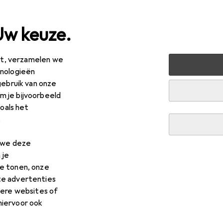
Uw keuze.
est, verzamelen we
peelgoed
Buitenspelen
Voertuigen voor kinderen
Wa
hnologieën
gebruik van onze
 je bijvoorbeeld
R
,70
zoals het
llafish
Charlie
.
n we deze
 je
e tonen, onze
voor Chillafish Charlie
te advertenties
dere websites of
hiervoor ook
voor de Chillafish Charlie uit de categorieën Accessoires voor