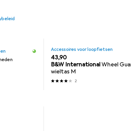
ybeleid
Accessoires voor loopfietsen
sen
EUR
43,90
nheden
B&W International
Wheel Gua
wieltas M
2