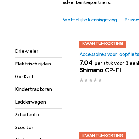
Sorteren op
:
Relevantie
advertentiepartners.
Accessoires voor
Productlijst
loopfietsen
Wettelijke kennisgeving
Privac
Auto-accessoires
schuiven
KWANTUMKORTING
Driewieler
Accessoires voor loopfiet
EUR
7,04
per stuk voor 3 ee
Elektrisch rijden
Shimano
CP-FH
Go-Kart
Kindertractoren
Ladderwagen
Schuifauto
Scooter
KWANTUMKORTING