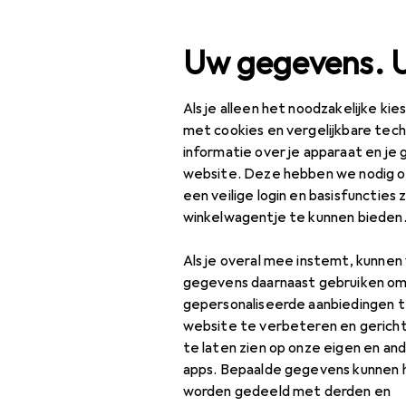
Zoek op
Uw gegevens. 
Als je alleen het noodzakelijke ki
Categorie navigatie
Productassortiment
S
Productassortiment
met cookies en vergelijkbare tec
informatie over je apparaat en je 
Speelgoed
website. Deze hebben we nodig om
een veilige login en basisfuncties 
Voertuigen spelen
EU
12
winkelwagentje te kunnen bieden
Dic
Accessoires voor
speelgoedauto's
Als je overal mee instemt, kunne
gegevens daarnaast gebruiken om
Auto racebaan
gepersonaliseerde aanbiedingen t
website te verbeteren en gerich
Auto racebaan
te laten zien op onze eigen en an
accessoires
Accessoires 
apps. Bepaalde gegevens kunnen 
worden gedeeld met derden en
Garage spelen