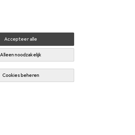
Instellingen
Klantenaccount
Produktvergelijking
Verlanglijstje
Winkelmandje
Inloggen
Accepteer alle
 Veiligheidseenheid
Accessoires
Alleen noodzakelijk
Cookies beheren
id