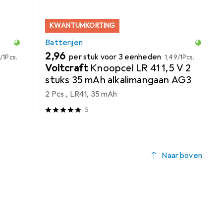
KWANTUMKORTING
Batterijen
EUR
EUR
2,96
per stuk voor 3 eenheden
0
/
1Pcs.
1,49
/
1Pcs.
0
Voltcraft
Knoopcel LR 41 1,5 V 2
stuks 35 mAh alkalimangaan AG3
2 Pcs., LR41, 35 mAh
5
Naar boven