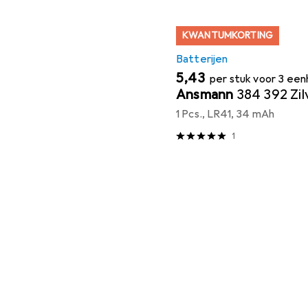
KWANTUMKORTING
Batterijen
EUR
5,43
per stuk voor 3 ee
Ansmann
384 392 Zil
1 Pcs., LR41, 34 mAh
1