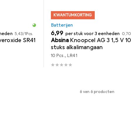
KWANTUMKORTING
Batterijen
EUR
EUR
EUR
6,99
nheden
per stuk voor 3 eenheden
5,43
/
1Pcs.
0,7
veroxide SR41
Absina
Knoopcel AG 3 1,5 V 1
stuks alkalimangaan
10 Pcs., LR41
6 van 6 producten