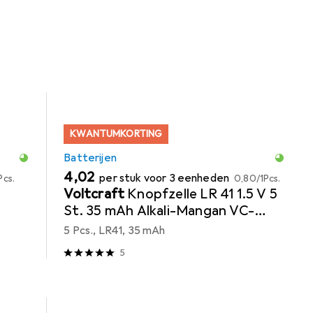
en.
KWANTUMKORTING
Batterijen
EUR
EUR
4,02
per stuk voor 3 eenheden
Pcs.
0,80
/
1Pcs.
Voltcraft
Knopfzelle LR 41 1.5 V 5
St. 35 mAh Alkali-Mangan VC-
16108020
5 Pcs., LR41, 35 mAh
5