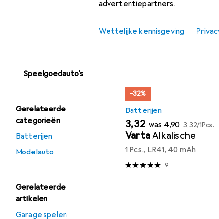
advertentiepartners.
Vind bijpassende accessoir
Houten spoorweg
Sorteren op
:
Relevantie
Wettelijke kennisgeving
Privac
Modelspoorbaan
Productlijst
RC + modelbouw
Speelgoedauto's
−32%
Gerelateerde
Batterijen
categorieën
EUR
EUR
EUR
3,32
was
4,90
3,32
/
1Pcs.
Varta
Alkalische
Batterijen
1 Pcs., LR41, 40 mAh
Modelauto
9
Gerelateerde
artikelen
Garage spelen