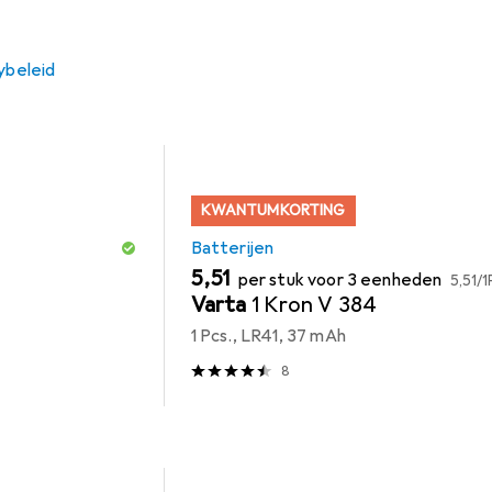
es voor de Dickie Veiligheidseenheid uit de categorie Batterij
ybeleid
KWANTUMKORTING
Batterijen
EUR
EUR
5,51
per stuk voor 3 eenheden
5,51
/
1
Varta
1 Kron V 384
1 Pcs., LR41, 37 mAh
8