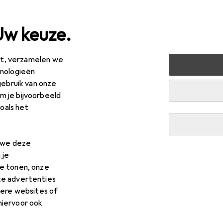
Uw keuze.
est, verzamelen we
peelgoed
Voertuigen spelen
Speelgoedauto's
Dickie
hnologieën
gebruik van onze
 je bijvoorbeeld
zoals het
R
,83
.
kie
Veiligheidseenheid
n we deze
 je
e tonen, onze
te advertenties
dere websites of
voor Dickie Veiligheidseenhe
hiervoor ook