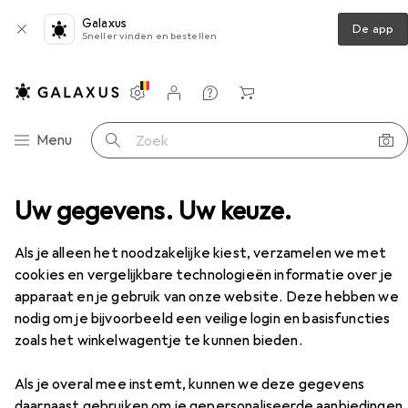
Galaxus
De app
Sneller vinden en bestellen
Instellingen
Klantenaccount
Produktvergelijking
Verlanglijstje
Winkelmandje
Categorie navigatie
Menu
Zoek op
oppen
Uw gegevens. Uw keuze.
Figuur
Schleich Grote Vulkaan Expeditie
Accessoires
Als je alleen het noodzakelijke kiest, verzamelen we met
EUR
52,98
cookies en vergelijkbare technologieën informatie over je
Schleich
Grote Vulkaan Expeditie
apparaat en je gebruik van onze website. Deze hebben we
nodig om je bijvoorbeeld een veilige login en basisfuncties
zoals het winkelwagentje te kunnen bieden.
Accessoires voor Schleich Grote
Als je overal mee instemt, kunnen we deze gegevens
daarnaast gebruiken om je gepersonaliseerde aanbiedingen