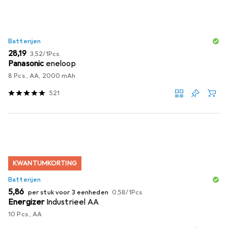
Batterijen
EUR
EUR
28,19
3,52
/
1Pcs.
Panasonic
eneloop
8 Pcs., AA, 2000 mAh
521
KWANTUMKORTING
Batterijen
EUR
EUR
5,86
per stuk voor 3 eenheden
0,58
/
1Pcs.
Energizer
Industrieel AA
10 Pcs., AA