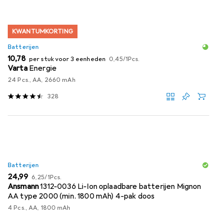
KWANTUMKORTING
Batterijen
EUR
EUR
10,78
per stuk voor 3 eenheden
0,45
/
1Pcs.
Varta
Energie
24 Pcs., AA, 2660 mAh
328
Batterijen
EUR
EUR
24,99
6,25
/
1Pcs.
Ansmann
1312-0036 Li-Ion oplaadbare batterijen Mignon
AA type 2000 (min. 1800 mAh) 4-pak doos
4 Pcs., AA, 1800 mAh