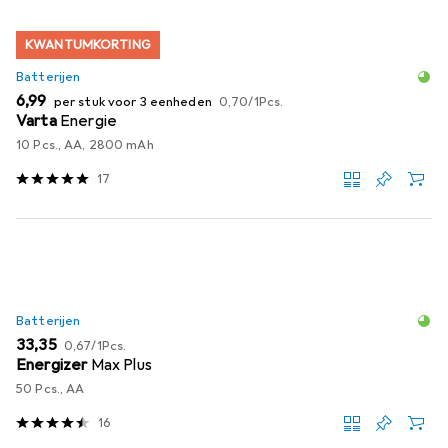
KWANTUMKORTING
Batterijen
EUR
EUR
6,99
per stuk voor 3 eenheden
0,70
/
1Pcs.
Varta
Energie
10 Pcs., AA, 2800 mAh
17
Batterijen
EUR
EUR
33,35
0,67
/
1Pcs.
Energizer
Max Plus
50 Pcs., AA
16