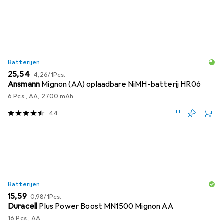
Batterijen
EUR
EUR
25,54
4,26
/
1Pcs.
Ansmann
Mignon (AA) oplaadbare NiMH-batterij HR06
6 Pcs., AA, 2700 mAh
44
Batterijen
EUR
EUR
15,59
0,98
/
1Pcs.
Duracell
Plus Power Boost MN1500 Mignon AA
16 Pcs., AA