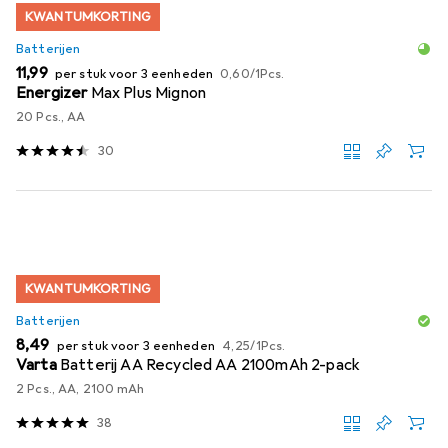
KWANTUMKORTING
Batterijen
EUR
EUR
11,99
per stuk voor 3 eenheden
0,60
/
1Pcs.
Energizer
Max Plus Mignon
20 Pcs., AA
30
KWANTUMKORTING
Batterijen
EUR
EUR
8,49
per stuk voor 3 eenheden
4,25
/
1Pcs.
Varta
Batterij AA Recycled AA 2100mAh 2-pack
2 Pcs., AA, 2100 mAh
38