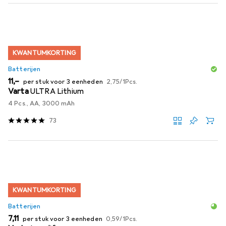
KWANTUMKORTING
Batterijen
EUR
EUR
11,–
per stuk voor 3 eenheden
2,75
/
1Pcs.
Varta
ULTRA Lithium
4 Pcs., AA, 3000 mAh
73
KWANTUMKORTING
Batterijen
EUR
EUR
7,11
per stuk voor 3 eenheden
0,59
/
1Pcs.