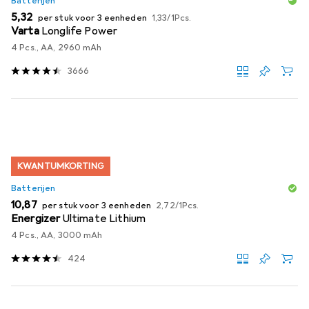
Batterijen
EUR
EUR
5,32
per stuk voor 3 eenheden
1,33
/
1Pcs.
Varta
Longlife Power
4 Pcs., AA, 2960 mAh
3666
KWANTUMKORTING
Batterijen
EUR
EUR
10,87
per stuk voor 3 eenheden
2,72
/
1Pcs.
Energizer
Ultimate Lithium
4 Pcs., AA, 3000 mAh
424