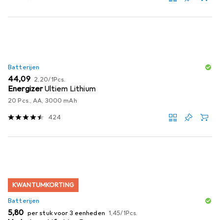
Batterijen
EUR
EUR
44,09
2,20
/
1Pcs.
Energizer
Ultiem Lithium
20 Pcs., AA, 3000 mAh
424
KWANTUMKORTING
Batterijen
EUR
EUR
5,80
per stuk voor 3 eenheden
1,45
/
1Pcs.