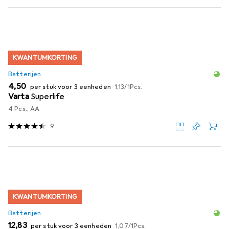
KWANTUMKORTING
Batterijen
EUR
EUR
4,50
per stuk voor 3 eenheden
1,13
/
1Pcs.
Varta
Superlife
4 Pcs., AA
9
KWANTUMKORTING
Batterijen
EUR
EUR
12,83
per stuk voor 3 eenheden
1,07
/
1Pcs.