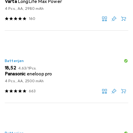
Varta
LongLife Max Power
4 Pcs., AA, 2980 mAh
160
Batterijen
EUR
EUR
18,52
4,63
/
1Pcs.
Panasonic
eneloop pro
4 Pcs., AA, 2500 mAh
663