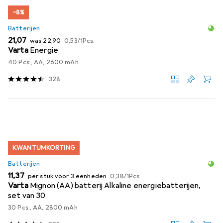
−8%
Batterijen
EUR
EUR
EUR
21,07
was
22,90
0,53
/
1Pcs.
Varta
Energie
40 Pcs., AA, 2600 mAh
328
KWANTUMKORTING
Batterijen
EUR
EUR
11,37
per stuk voor 3 eenheden
0,38
/
1Pcs.
Varta
Mignon (AA) batterij Alkaline energiebatterijen,
set van 30
30 Pcs., AA, 2800 mAh