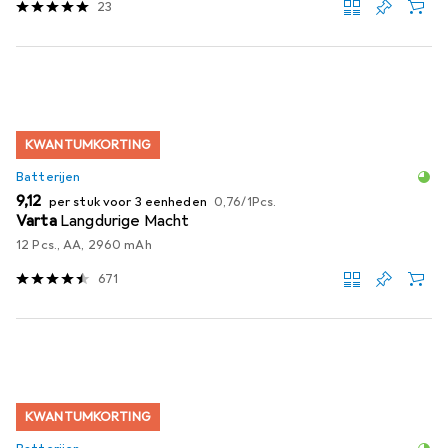
23
KWANTUMKORTING
Batterijen
EUR
EUR
9,12
per stuk voor 3 eenheden
0,76
/
1Pcs.
Varta
Langdurige Macht
12 Pcs., AA, 2960 mAh
671
KWANTUMKORTING