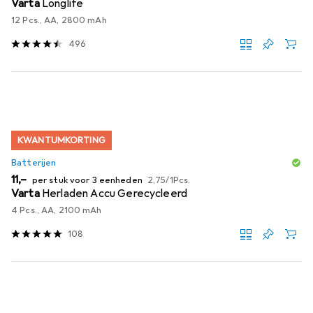
Varta
Longlife
12 Pcs., AA, 2800 mAh
496
KWANTUMKORTING
Batterijen
EUR
EUR
11,–
per stuk voor 3 eenheden
2,75
/
1Pcs.
Varta
Herladen Accu Gerecycleerd
4 Pcs., AA, 2100 mAh
108