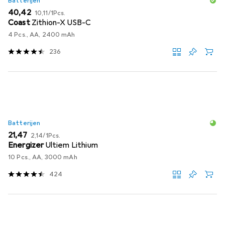
Batterijen
EUR
EUR
40,42
10,11
/
1Pcs.
Coast
Zithion-X USB-C
4 Pcs., AA, 2400 mAh
236
Batterijen
EUR
EUR
21,47
2,14
/
1Pcs.
Energizer
Ultiem Lithium
10 Pcs., AA, 3000 mAh
424