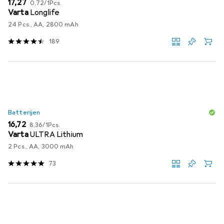
EUR
EUR
17,27
0,72
/
1Pcs.
Varta
Longlife
24 Pcs., AA, 2800 mAh
189
Batterijen
EUR
EUR
16,72
8,36
/
1Pcs.
Varta
ULTRA Lithium
2 Pcs., AA, 3000 mAh
73