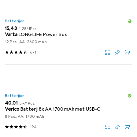
Batterijen
EUR
EUR
15,43
1,28
/
1Pcs.
Varta
LONGLIFE Power Box
12 Pcs., AA, 2600 mAh
671
Batterijen
EUR
EUR
40,01
5,–
/
1Pcs.
Verico
Batterij 8x AA 1700 mAh met USB-C
8 Pcs., AA, 1700 mAh
194