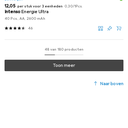
EUR
EUR
12,05
per stuk voor 3 eenheden
0,30
/
1Pcs.
Intenso
Energie Ultra
40 Pcs., AA, 2600 mAh
46
48 van 180 producten
Toon meer
Naar boven