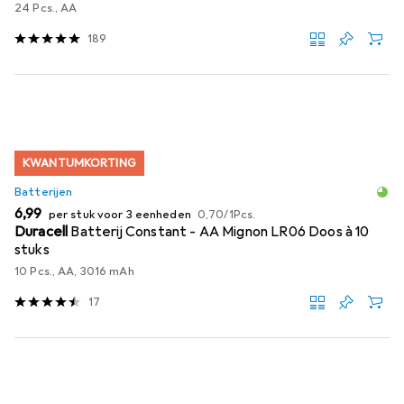
24 Pcs., AA
189
KWANTUMKORTING
Batterijen
EUR
EUR
6,99
per stuk voor 3 eenheden
0,70
/
1Pcs.
Duracell
Batterij Constant - AA Mignon LR06 Doos à 10
stuks
10 Pcs., AA, 3016 mAh
17