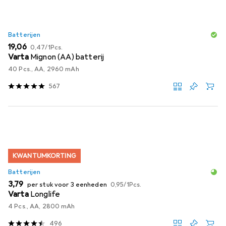
Batterijen
EUR
EUR
19,06
0,47
/
1Pcs.
Varta
Mignon (AA) batterij
40 Pcs., AA, 2960 mAh
567
KWANTUMKORTING
Batterijen
EUR
EUR
3,79
per stuk voor 3 eenheden
0,95
/
1Pcs.
Varta
Longlife
4 Pcs., AA, 2800 mAh
496