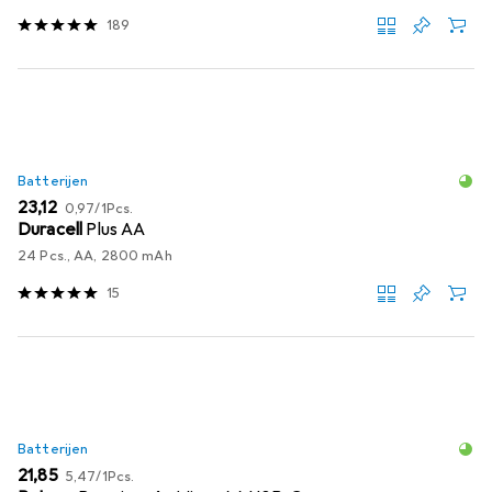
189
Batterijen
EUR
EUR
23,12
0,97
/
1Pcs.
Duracell
Plus AA
24 Pcs., AA, 2800 mAh
15
Batterijen
EUR
EUR
21,85
5,47
/
1Pcs.