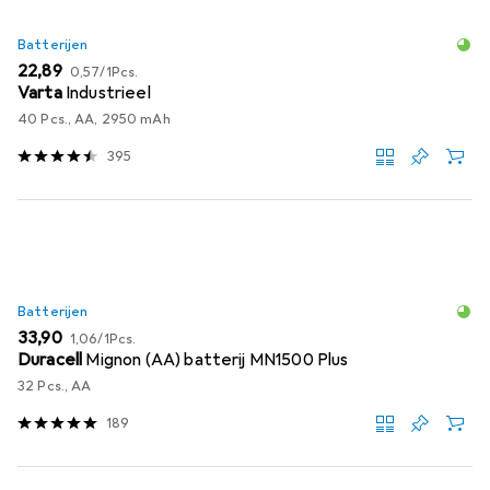
Batterijen
EUR
EUR
22,89
0,57
/
1Pcs.
Varta
Industrieel
40 Pcs., AA, 2950 mAh
395
Batterijen
EUR
EUR
33,90
1,06
/
1Pcs.
Duracell
Mignon (AA) batterij MN1500 Plus
32 Pcs., AA
189