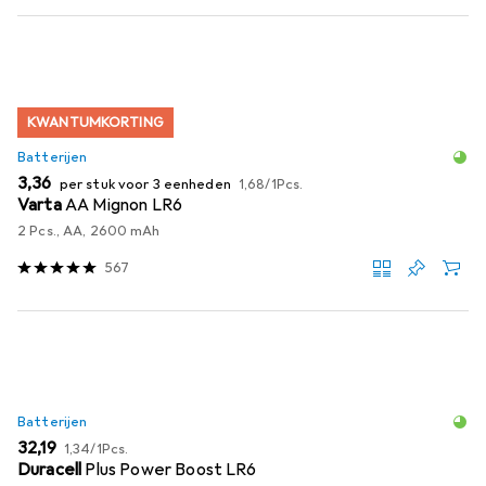
KWANTUMKORTING
Batterijen
EUR
EUR
3,36
per stuk voor 3 eenheden
1,68
/
1Pcs.
Varta
AA Mignon LR6
2 Pcs., AA, 2600 mAh
567
Batterijen
EUR
EUR
32,19
1,34
/
1Pcs.
Duracell
Plus Power Boost LR6