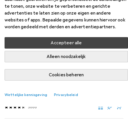
Vulkaan Expeditie
te tonen, onze website te verbeteren en gerichte
advertenties te laten zien op onze eigen en andere
Vind bijpassende accessoires voor de Schleich Grote
websites of apps. Bepaalde gegevens kunnen hiervoor ook
Vulkaan Expeditie uit de categorie Batterijen.
worden gedeeld met derden en advertentiepartners.
Relevantie
Accepteer alle
Productlijst
Alleen noodzakelijk
KWANTUMKORTING
Cookies beheren
Batterijen
EUR
EUR
12,50
per stuk voor 3 eenheden
0,52
/
1Pcs.
Varta
Langdurige Macht
Wettelijke kennisgeving
Privacybeleid
24 Pcs., AA, 2960 mAh
3666