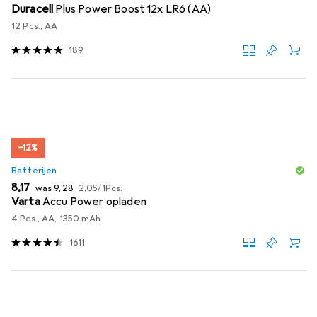
Duracell
Plus Power Boost 12x LR6 (AA)
12 Pcs., AA
189
−12%
Batterijen
EUR
EUR
EUR
8,17
was
9,28
2,05
/
1Pcs.
Varta
Accu Power opladen
4 Pcs., AA, 1350 mAh
1611