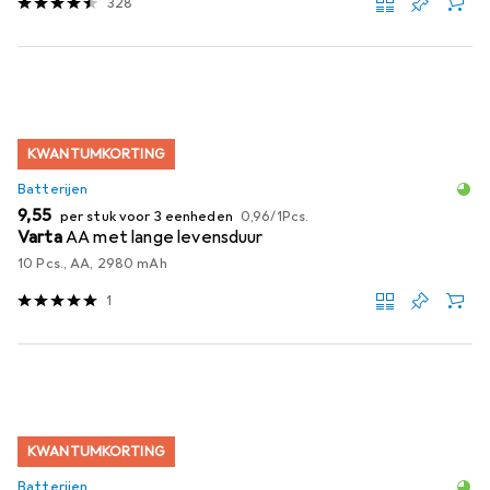
328
KWANTUMKORTING
Batterijen
EUR
EUR
9,55
per stuk voor 3 eenheden
0,96
/
1Pcs.
Varta
AA met lange levensduur
10 Pcs., AA, 2980 mAh
1
KWANTUMKORTING
Batterijen