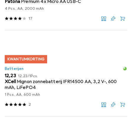
Patona
Premium 4x Micro AA USB-C
4 Pcs., AA, 2000 mAh
17
KWANTUMKORTING
Batterijen
EUR
EUR
12,23
12,23
/
1Pcs.
XCell
Mignon zonnebatterij IFR14500 AA, 3,2 V-, 600
mAh, LiFePO4
1 Pcs., AA, 600 mAh
2