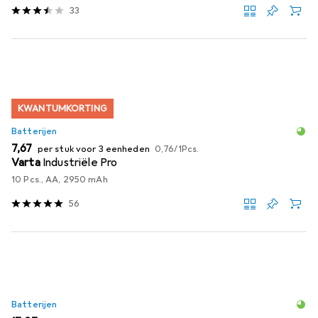
33
KWANTUMKORTING
Batterijen
EUR
EUR
7,67
per stuk voor 3 eenheden
0,76
/
1Pcs.
Varta
Industriële Pro
10 Pcs., AA, 2950 mAh
56
Batterijen