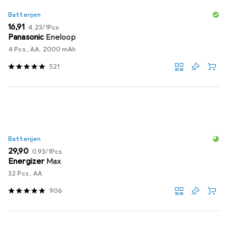
Batterijen
EUR
EUR
16,91
4,23
/
1Pcs.
Panasonic
Eneloop
4 Pcs., AA, 2000 mAh
521
Batterijen
EUR
EUR
29,90
0,93
/
1Pcs.
Energizer
Max
32 Pcs., AA
906