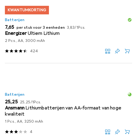
KWANTUMKORTING
Batterijen
EUR
EUR
7,65
per stuk voor 3 eenheden
3,83
/
1Pcs.
Energizer
Ultiem Lithium
2 Pcs., AA, 3000 mAh
424
Batterijen
EUR
EUR
25,25
25,25
/
1Pcs.
Ansmann
Lithiumbatterijen van AA-formaat van hoge
kwaliteit
1 Pcs., AA, 3250 mAh
4