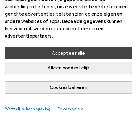
Europa
aanbiedingen te tonen, onze website te verbeteren en
gerichte advertenties te laten zien op onze eigen en
Vind bijpassende accessoires voor de Trefl Kaart van
andere websites of apps. Bepaalde gegevens kunnen
Europa.
hiervoor ook worden gedeeld met derden en
Relevantie
advertentiepartners.
Productlijst
Accepteer alle
Geen producten gevonden
Alleen noodzakelijk
Cookies beheren
Wettelijke kennisgeving
Privacybeleid