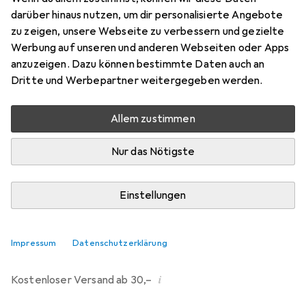
darüber hinaus nutzen, um dir personalisierte Angebote
zu zeigen, unsere Webseite zu verbessern und gezielte
Marke
Bewertungen
Werbung auf unseren und anderen Webseiten oder Apps
Mehr von Phoenix
anzuzeigen. Dazu können bestimmte Daten auch an
Contact
Dritte und Werbepartner weitergegeben werden.
Zwischen Di, 25/8 und Mi, 2/9 geliefert
Allem zustimmen
Mehr als 10 Stück bestellt
Nur das Nötigste
Benachrichtigen, wenn schneller verfügbar
Einstellungen
In den Warenkorb
Vergleichen
Merken
Impressum
Datenschutzerklärung
i
Kostenloser Versand ab 30,–