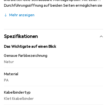
Durchführungsöffnung auf beiden Seiten ermöglichen sie
eine flexible Anwendung und eine einfache Handhabung.
Mehr anzeigen
Die Verwendung von hochwertigem Kunststoff sorgt für
Langlebigkeit und Widerstandsfähigkeit, während die
Temperaturbeständigkeit von -40 °C bis 85 °C eine
zuverlässige Nutzung in verschiedenen Umgebungen
Spezifikationen
gewährleistet. Diese Befestigungslösungen sind ideal für
den Einsatz in industriellen Anwendungen, wo eine
Das Wichtigste auf einen Blick
ordentliche Kabelführung und -sicherung erforderlich ist.
Genaue Farbbezeichnung
Natur
Material
PA
Kabelbindertyp
Klettkabelbinder