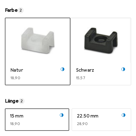
Farbe
2
Natur
Schwarz
EUR
18,90
EUR
15,57
Länge
2
15 mm
22.50 mm
EUR
18,90
EUR
28,90