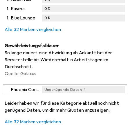
1.
Baseus
0
%
1.
BlueLounge
0
%
Alle 32 Marken vergleichen
Gewährleistungsfalldauer
So lange dauert eine Abwicklung ab Ankunft bei der
Servicestelle bis Wiedererhalt in Arbeitstagen im
Durchschnitt.
Quelle: Galaxus
i
Phoenix Contact
Ungenügende Daten
i
i
i
i
Ungenügende Daten
Ungenügende Daten
Ungenügende Daten
Ungenügende Daten
Leider haben wir für diese Kategorie aktuell noch nicht
genügend Daten, um dir mehr Quoten anzuzeigen.
Alle 32 Marken vergleichen