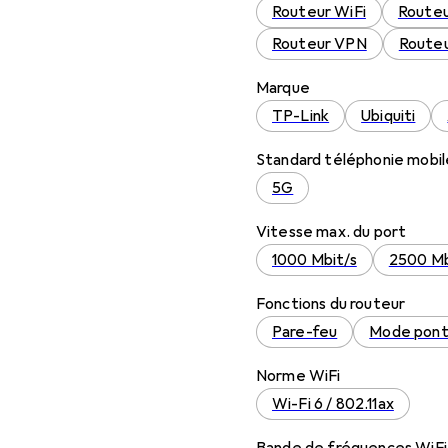
Routeur WiFi
Route
Routeur VPN
Route
Marque
TP-Link
Ubiquiti
Standard téléphonie mobil
5G
Vitesse max. du port
1000 Mbit/s
2500 Mb
Fonctions du routeur
Pare-feu
Mode pon
Norme WiFi
Wi-Fi 6 / 802.11ax