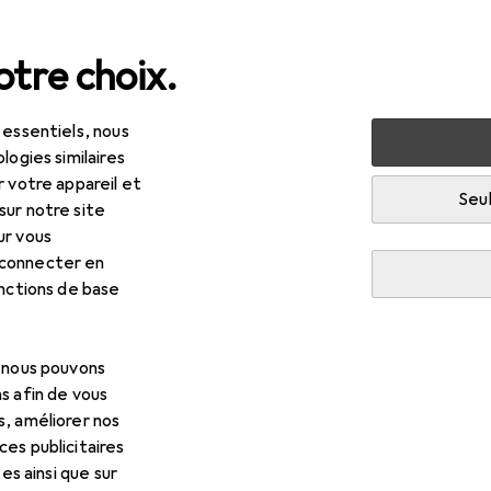
tre choix.
 essentiels, nous
 multimédia
Réseau
Bridges + Routeurs
Routeur
logies similaires
r votre appareil et
Seul
sur notre site
ur vous
 connecter en
onctions de base
, nous pouvons
s afin de vous
s, améliorer nos
es publicitaires
tes ainsi que sur