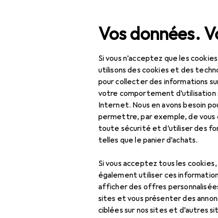
Recherche
Vos données. Vo
Si vous n’acceptez que les cookies
Navigation par catégorie
Tout l'assortiment
IT +
Tout l'assortiment
utilisons des cookies et des techno
pour collecter des informations su
Routeur
IT + multimédia
votre comportement d’utilisation 
Internet. Nous en avons besoin po
Réseau
permettre, par exemple, de vous
toute sécurité et d’utiliser des f
Bridges + Routeurs
Produits
Forum
telles que le panier d’achats.
CPL
Si vous acceptez tous les cookies
Point d'accès
également utiliser ces information
afficher des offres personnalisée
Répéteur WiFi
sites et vous présenter des annonc
Routeur
ciblées sur nos sites et d’autres si