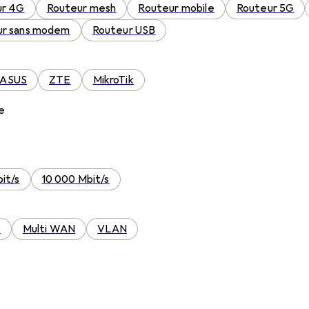
ur 4G
Routeur mesh
Routeur mobile
Routeur 5G
ur sans modem
Routeur USB
ASUS
ZTE
MikroTik
e
it/s
10 000 Mbit/s
t
Multi WAN
VLAN