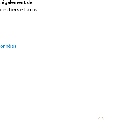
et également de
es tiers et à nos
 données