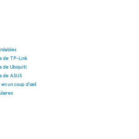
ordables
s de TP-Link
 de Ubiquiti
rs de ASUS
en un coup d'œil
laires