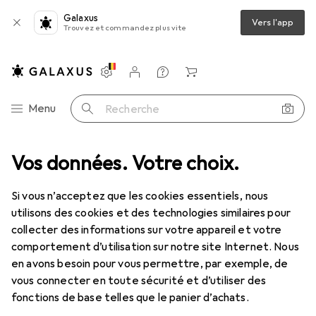
Galaxus
Vers l'app
Trouvez et commandez plus vite
Paramètres
Compte client
Listes de comparaison
Listes d'envies
Panier
Navigation par catégorie
Menu
Recherche
Tout l'assortiment
Vos données. Votre choix.
Animaux domestiques
Transport d'animaux
Transport d'animaux
Si vous n’acceptez que les cookies essentiels, nous
utilisons des cookies et des technologies similaires pour
collecter des informations sur votre appareil et votre
Produits
Forum
comportement d’utilisation sur notre site Internet. Nous
en avons besoin pour vous permettre, par exemple, de
vous connecter en toute sécurité et d’utiliser des
fonctions de base telles que le panier d’achats.