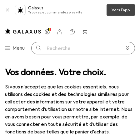
Galaxus
Vers l'app
Trouvez et commandez plus vite
Paramètres
Compte client
Listes de comparaison
Listes d'envies
Panier
Navigation par catégorie
Menu
Recherche
Vos données. Votre choix.
Tout l'assortiment
Animaux domestiques
Chiens
Chiens
Si vous n’acceptez que les cookies essentiels, nous
utilisons des cookies et des technologies similaires pour
collecter des informations sur votre appareil et votre
Découvrir
Forum
comportement d’utilisation sur notre site Internet. Nous
en avons besoin pour vous permettre, par exemple, de
Best-seller
vous connecter en toute sécurité et d’utiliser des
fonctions de base telles que le panier d’achats.