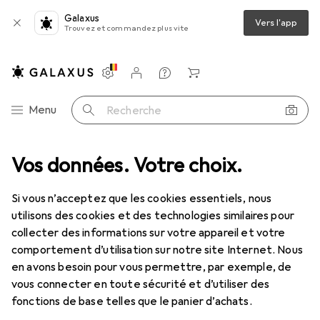
Galaxus
Vers l'app
Trouvez et commandez plus vite
Paramètres
Compte client
Listes de comparaison
Listes d'envies
Panier
Navigation par catégorie
Menu
Recherche
Installations électriques
Vos données. Votre choix.
Outils pour électronique
Multimètre
Multimètre
Si vous n’acceptez que les cookies essentiels, nous
utilisons des cookies et des technologies similaires pour
collecter des informations sur votre appareil et votre
Produits
Forum
comportement d’utilisation sur notre site Internet. Nous
en avons besoin pour vous permettre, par exemple, de
vous connecter en toute sécurité et d’utiliser des
fonctions de base telles que le panier d’achats.