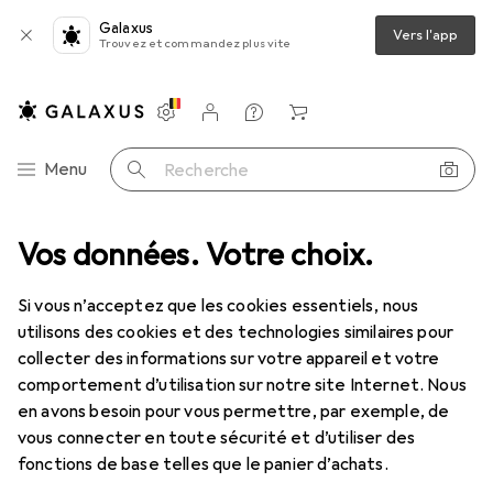
Galaxus
Vers l'app
Trouvez et commandez plus vite
Paramètres
Compte client
Listes de comparaison
Listes d'envies
Panier
Navigation par catégorie
Menu
Recherche
lage + jardin
Vos données. Votre choix.
Machines + ateliers
Outils
Outils de ponçage
Outils de ponçage
Si vous n’acceptez que les cookies essentiels, nous
utilisons des cookies et des technologies similaires pour
collecter des informations sur votre appareil et votre
Découvrir
Forum
comportement d’utilisation sur notre site Internet. Nous
en avons besoin pour vous permettre, par exemple, de
Best-seller
vous connecter en toute sécurité et d’utiliser des
fonctions de base telles que le panier d’achats.