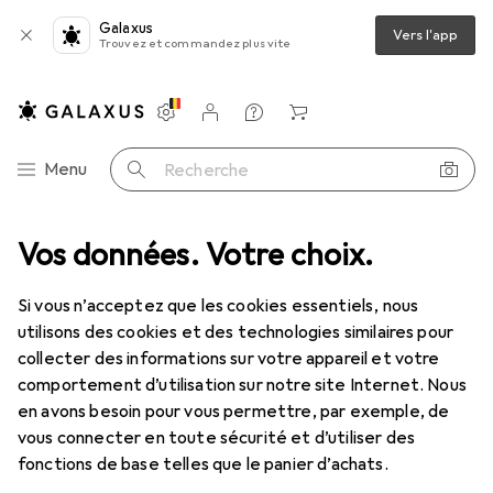
Galaxus
Vers l'app
Trouvez et commandez plus vite
Paramètres
Compte client
Listes de comparaison
Listes d'envies
Panier
Navigation par catégorie
Menu
Recherche
Vos données. Votre choix.
Tout l'assortiment
Mode
Enfants
Vêtements
Vêtements
Si vous n’acceptez que les cookies essentiels, nous
utilisons des cookies et des technologies similaires pour
collecter des informations sur votre appareil et votre
Découvrir
Forum
comportement d’utilisation sur notre site Internet. Nous
en avons besoin pour vous permettre, par exemple, de
vous connecter en toute sécurité et d’utiliser des
fonctions de base telles que le panier d’achats.