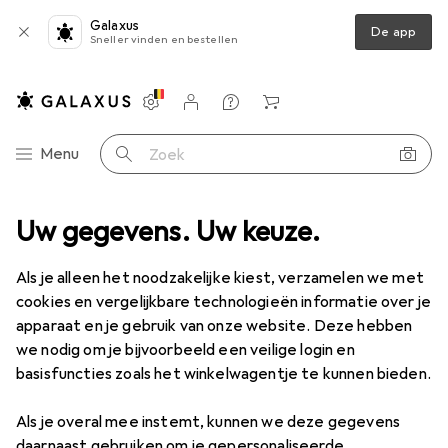
Galaxus
De app
Sneller vinden en bestellen
Instellingen
Klantenaccount
Produktvergelijking
Verlanglijstje
Winkelmandje
Categorie navigatie
Menu
Zoek op
De'Longhi
Uw gegevens. Uw keuze.
Als je alleen het noodzakelijke kiest, verzamelen we met
Ontdek
Forum
cookies en vergelijkbare technologieën informatie over je
apparaat en je gebruik van onze website. Deze hebben
we nodig om je bijvoorbeeld een veilige login en
basisfuncties zoals het winkelwagentje te kunnen bieden.
Als je overal mee instemt, kunnen we deze gegevens
2 Discussies voor in De'Longhi
daarnaast gebruiken om je gepersonaliseerde