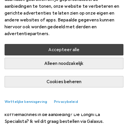
Begin discussie
aanbiedingen te tonen, onze website te verbeteren en
gerichte advertenties te laten zien op onze eigen en
andere websites of apps. Bepaalde gegevens kunnen
Recent actief
hiervoor ook worden gedeeld met derden en
advertentiepartners.
RemyDG
3 weken geleden
in
De'Longhi
Universele slanghoes DLSA003 De'Longhi
Accepteer alle
Is dit product overal in Europa verkrijgbaar?
https://www.delonghi.com/fr-ca...
Alleen noodzakelijk
1
Cookies beheren
raybs1987
6 jaren geleden
in
De'Longhi
DeLonghi La Specialista
Wettelijke kennisgeving
Privacybeleid
Waarom heeft Galaxus niet de mooiste van alle
koffiemachines in de aanbieding? De Longhi La
Specialista? Ik wil dit graag bestellen via Galaxus.