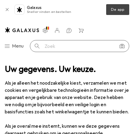
Galaxus
De app
Sneller vinden en bestellen
Instellingen
Klantenaccount
Produktvergelijking
Verlanglijstje
Winkelmandje
Categorie navigatie
Menu
Zoek op
K. Löffert
Uw gegevens. Uw keuze.
Als je alleen het noodzakelijke kiest, verzamelen we met
Ontdek
Forum
cookies en vergelijkbare technologieën informatie over je
apparaat en je gebruik van onze website. Deze hebben
we nodig om je bijvoorbeeld een veilige login en
Discussies in K. Löffert
basisfuncties zoals het winkelwagentje te kunnen bieden.
Begin discussie
Als je overal mee instemt, kunnen we deze gegevens
daarnaast gebruiken om je gepersonaliseerde