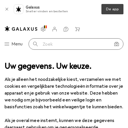
Galaxus
De app
Sneller vinden en bestellen
Instellingen
Klantenaccount
Produktvergelijking
Verlanglijstje
Winkelmandje
Categorie navigatie
Menu
Zoek op
aren
Uw gegevens. Uw keuze.
Schoolbenodigdheden
Accessoires schoolbenodigdheden
Accessoires
Als je alleen het noodzakelijke kiest, verzamelen we met
schoolbenodigdheden
cookies en vergelijkbare technologieën informatie over je
apparaat en je gebruik van onze website. Deze hebben
we nodig om je bijvoorbeeld een veilige login en
basisfuncties zoals het winkelwagentje te kunnen bieden.
Ontdek
Forum
Als je overal mee instemt, kunnen we deze gegevens
Bestseller
daarnaast gebruiken om je gepersonaliseerde