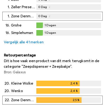
1.
Zeller Present
i
0
Dag
1.
Zone Denmark
i
0
Dag
16.
Grohe
1
Dagen
1
Dagen
16.
Simplehuman
1
Dagen
1
Dagen
Vergelijk alle 41 merken
Retourpercentage
Dit is hoe vaak een product van dit merk terugkomt in de
categorie "Zeepdispenser + Zeepbakje".
Bron: Galaxus
20.
Kleine Wolke
2,4
%
2,4
%
20.
Wenko
2,4
%
2,4
%
22.
Zone Denmark
2,5
%
2,5
%