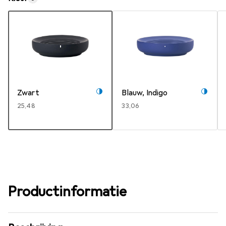
Zwart
Blauw, Indigo
EUR
25,48
EUR
33,06
Productinformatie