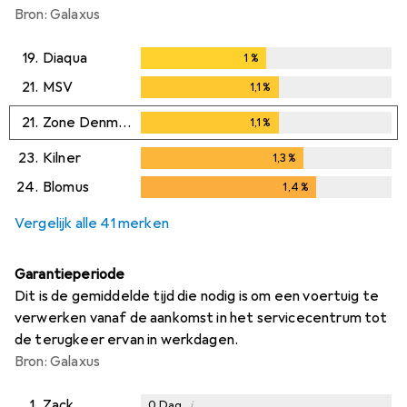
Bron: Galaxus
19.
Diaqua
1
%
1
%
21.
MSV
1,1
%
1,1
%
21.
Zone Denmark
1,1
%
1,1
%
23.
Kilner
1,3
%
1,3
%
24.
Blomus
1,4
%
1,4
%
Vergelijk alle 41 merken
Garantieperiode
Dit is de gemiddelde tijd die nodig is om een voertuig te
verwerken vanaf de aankomst in het servicecentrum tot
de terugkeer ervan in werkdagen.
Bron: Galaxus
1.
Zack
i
0
Dag