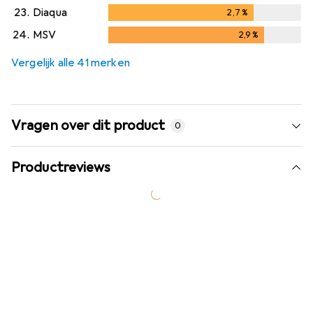
23.
Diaqua
2,7
%
2,7
%
24.
MSV
2,9
%
2,9
%
Vergelijk alle 41 merken
Vragen over dit product
0
Productreviews