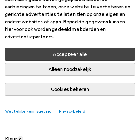
aanbiedingen te tonen, onze website te verbeteren en
Waarderingscijfers
gerichte advertenties te laten zien op onze eigen en
43
andere websites of apps. Bepaalde gegevens kunnen
hiervoor ook worden gedeeld met derden en
advertentiepartners.
Levering tussen di, 25/8 en do, 27/8
1 stuk besteld
Accepteer alle
Laat me weten als dit product eerder beschikbaar is
Alleen noodzakelijk
In winkelmandje
Cookies beheren
Vergelijk
In verlanglijstje
Wettelijke kennisgeving
Privacybeleid
i
Gratis verzending vanaf 30,–
Kleur
6