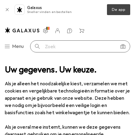
Galaxus
De app
Sneller vinden en bestellen
Instellingen
Klantenaccount
Produktvergelijking
Verlanglijstje
Winkelmandje
Categorie navigatie
Menu
Zoek op
 de badkamer
Uw gegevens. Uw keuze.
Zeepdispenser + Zeepbakje
Zone Denmark Ume
Als je alleen het noodzakelijke kiest, verzamelen we met
cookies en vergelijkbare technologieën informatie over je
9 afbeeldingen
apparaat en je gebruik van onze website. Deze hebben
we nodig om je bijvoorbeeld een veilige login en
EUR
25,48
basisfuncties zoals het winkelwagentje te kunnen bieden.
Zone Denmark
Ume
Als je overal mee instemt, kunnen we deze gegevens
Prijs in EUR inclusief BTW
daarnaast gebruiken om je gepersonaliseerde