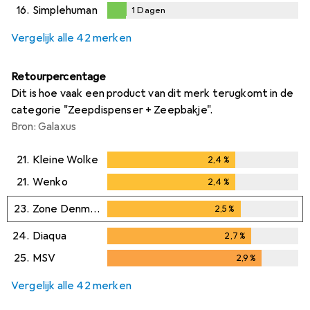
1
Dagen
16.
Simplehuman
1
Dagen
1
Dagen
Vergelijk alle 42 merken
Retourpercentage
Dit is hoe vaak een product van dit merk terugkomt in de
categorie "Zeepdispenser + Zeepbakje".
Bron: Galaxus
21.
Kleine Wolke
2,4
%
2,4
%
21.
Wenko
2,4
%
2,4
%
23.
Zone Denmark
2,5
%
2,5
%
24.
Diaqua
2,7
%
2,7
%
25.
MSV
2,9
%
2,9
%
Vergelijk alle 42 merken