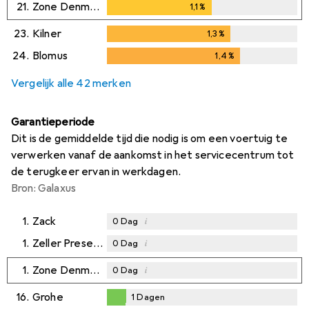
21.
Zone Denmark
1,1
%
1,1
%
23.
Kilner
1,3
%
1,3
%
24.
Blomus
1,4
%
1,4
%
Vergelijk alle 42 merken
Garantieperiode
Dit is de gemiddelde tijd die nodig is om een voertuig te
verwerken vanaf de aankomst in het servicecentrum tot
de terugkeer ervan in werkdagen.
Bron: Galaxus
1.
Zack
i
0
Dag
1.
Zeller Present
i
0
Dag
1.
Zone Denmark
i
0
Dag
16.
Grohe
1
Dagen