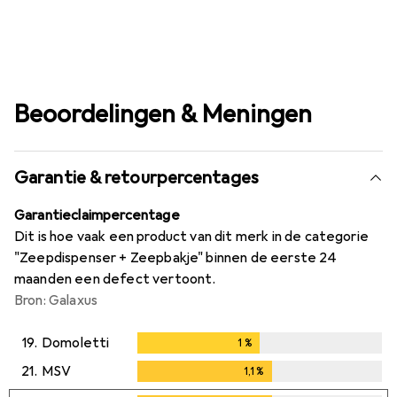
Beoordelingen & Meningen
Garantie & retourpercentages
Garantieclaimpercentage
Dit is hoe vaak een product van dit merk in de categorie
"Zeepdispenser + Zeepbakje" binnen de eerste 24
maanden een defect vertoont.
Bron: Galaxus
19.
Domoletti
1
%
1
%
21.
MSV
1,1
%
1,1
%