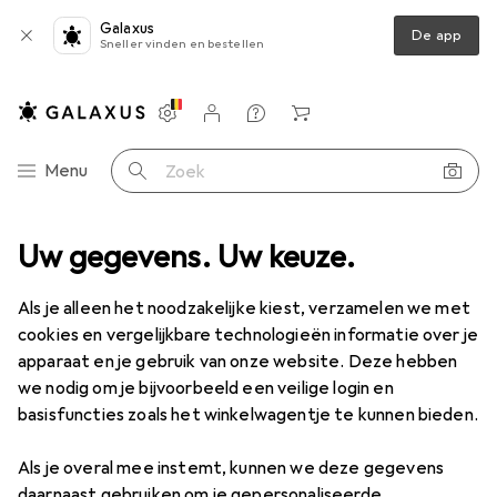
Galaxus
De app
Sneller vinden en bestellen
Instellingen
Klantenaccount
Produktvergelijking
Verlanglijstje
Winkelmandje
Categorie navigatie
Menu
Zoek op
enser + Zeepbakje
Uw gegevens. Uw keuze.
Zone Denmark Zone Zeepbakje Nova Zilvergrijs
Als je alleen het noodzakelijke kiest, verzamelen we met
cookies en vergelijkbare technologieën informatie over je
2 afbeeldingen
apparaat en je gebruik van onze website. Deze hebben
we nodig om je bijvoorbeeld een veilige login en
EUR
25,51
basisfuncties zoals het winkelwagentje te kunnen bieden.
Zone Denmark
Zone Zeepbakje Nova
Zilvergrijs
Als je overal mee instemt, kunnen we deze gegevens
daarnaast gebruiken om je gepersonaliseerde