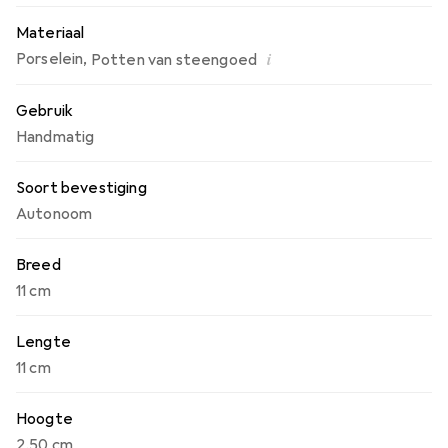
Materiaal
i
Porselein
,
Potten van steengoed
Gebruik
Handmatig
Soort bevestiging
Autonoom
Breed
11 cm
Lengte
11 cm
Hoogte
2.50 cm