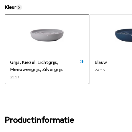
Kleur
5
Grijs, Kiezel, Lichtgrijs,
Blauw
Meeuwengrijs, Zilvergrijs
EUR
24,55
EUR
25,51
Productinformatie