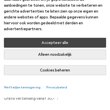
Prijs in EUR inclusief BTW
aanbiedingen te tonen, onze website te verbeteren en
gerichte advertenties te laten zien op onze eigen en
Waarderingscijfers
andere websites of apps. Bepaalde gegevens kunnen
13
hiervoor ook worden gedeeld met derden en
advertentiepartners.
Levering tussen di, 25/8 en do, 27/8
Accepteer alle
4 stuk besteld
Laat me weten als dit product eerder beschikbaar is
Alleen noodzakelijk
Cookies beheren
In winkelmandje
Vergelijk
In verlanglijstje
Wettelijke kennisgeving
Privacybeleid
i
Gratis verzending vanaf 30,–