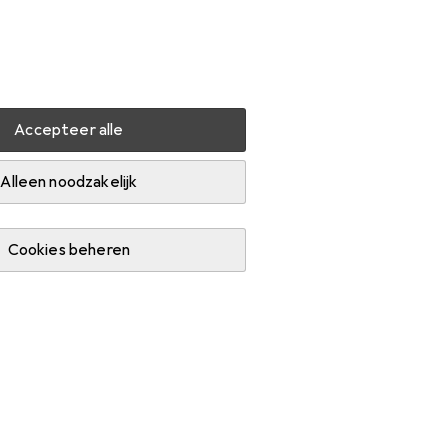
Instellingen
Klantenaccount
Produktvergelijking
Verlanglijstje
Winkelmandje
Inloggen
Accepteer alle
Alleen noodzakelijk
Cookies beheren