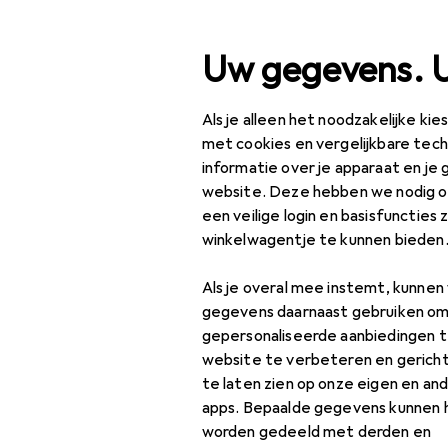
Zoek op
Uw gegevens. 
Als je alleen het noodzakelijke ki
Categorie navigatie
Productassortiment
V
Productassortiment
met cookies en vergelijkbare tec
informatie over je apparaat en je 
Verkoop An
Verkoop
website. Deze hebben we nodig om
een veilige login en basisfuncties 
Sport
winkelwagentje te kunnen bieden
Andere sporten
Als je overal mee instemt, kunne
Bokshandschoenen
gegevens daarnaast gebruiken om
gepersonaliseerde aanbiedingen t
Klimmen
website te verbeteren en gerich
te laten zien op onze eigen en an
Sportbroekjes
apps. Bepaalde gegevens kunnen 
worden gedeeld met derden en