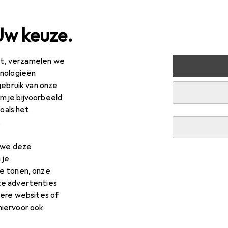
Uw keuze.
est, verzamelen we
erkoop
Sport
Andere sporten
hnologieën
gebruik van onze
dere sporten
 je bijvoorbeeld
zoals het
.
n we deze
 je
e tonen, onze
te advertenties
dere websites of
hiervoor ook