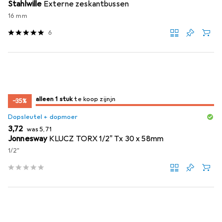
Stahlwille
Externe zeskantbussen
16 mm
6
slechts 1 item
alleen 1 stuk
te koop zijn
te koop zijn
−35%
Dopsleutel + dopmoer
EUR
EUR
3,72
was
5,71
Jonnesway
KLUCZ TORX 1/2" Tx 30 x 58mm
1/2"