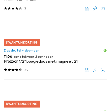
17 mm, 19 mm, 21 mm
2
KWANTUMKORTING
Dopsleutel + dopmoer
EUR
11,66
per stuk voor 2 eenheden
Proxxon
1/2" bougiedoos met magneet 21
49
KWANTUMKORTING