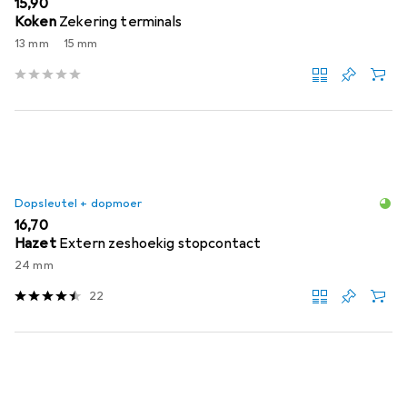
EUR
15,90
Koken
Zekering terminals
13 mm
15 mm
Dopsleutel + dopmoer
EUR
16,70
Hazet
Extern zeshoekig stopcontact
24 mm
22