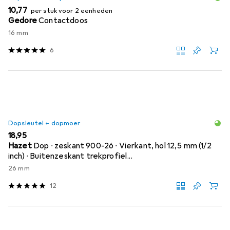
EUR
10,77
per stuk voor 2 eenheden
Gedore
Contactdoos
16 mm
6
Dopsleutel + dopmoer
EUR
18,95
Hazet
Dop ∙ zeskant 900-26 ∙ Vierkant, hol 12,5 mm (1/2
inch) ∙ Buitenzeskant trekprofiel...
26 mm
12