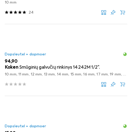
10 mm
24
Dopsleutel + dopmoer
EUR
94,90
Koken
Smūginių galvučių rinkinys 14242M 1/2".
10 mm, 11 mm, 12 mm, 13 mm, 14 mm, 15 mm, 16 mm, 17 mm, 19 mm, 21 mm, 22 mm, 27 mm
Dopsleutel + dopmoer