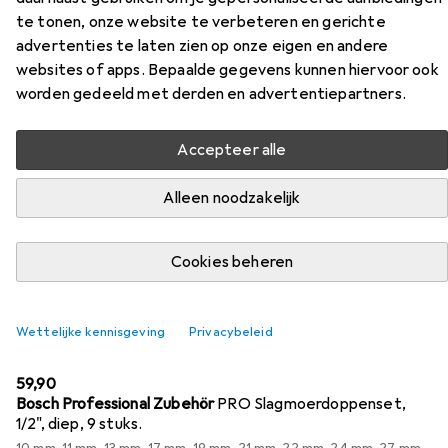
Radwechsel-Sortiment
te tonen, onze website te verbeteren en gerichte
advertenties te laten zien op onze eigen en andere
Vind passende accessoires voor de Gedore Red
websites of apps. Bepaalde gegevens kunnen hiervoor ook
Radwechsel-Sortiment uit de categorieën Dopsleutel +
worden gedeeld met derden en advertentiepartners.
dopmoer en Bits.
Accepteer alle
Populair
Dopsleutel + Dopmoer
Bits
Alleen noodzakelijk
Relevantie
Cookies beheren
Productlijst
Wettelijke kennisgeving
Privacybeleid
Dopsleutel + dopmoer
EUR
59,90
Bosch Professional Zubehör
PRO Slagmoerdoppenset,
1/2", diep, 9 stuks.