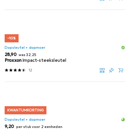
−10%
Dopsleutel + dopmoer
EUR
EUR
28,90
was
32,25
Proxxon
Impact-steeksleutel
12
KWANTUMKORTING
Dopsleutel + dopmoer
EUR
9,20
per stuk voor 2 eenheden