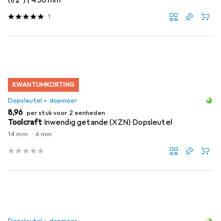
(1/2") | 450 mm
1
KWANTUMKORTING
Dopsleutel + dopmoer
EUR
8,96
per stuk voor 2 eenheden
Toolcraft
Inwendig getande (XZN) Dopsleutel
14 mm
6 mm