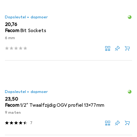
Dopsleutel + dopmoer
EUR
20,76
Facom
Bit Sockets
6 mm
Dopsleutel + dopmoer
EUR
23,50
Facom
1/2" Twaalfzijdig OGV profiel 13x77mm
9 maten
7