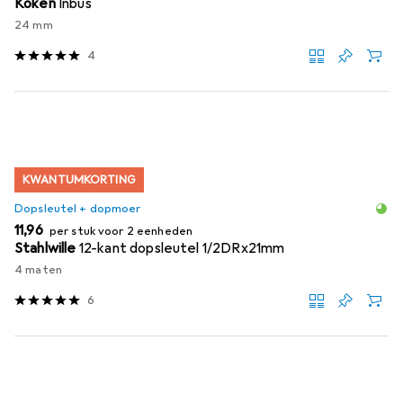
Koken
Inbus
24 mm
4
KWANTUMKORTING
Dopsleutel + dopmoer
EUR
11,96
per stuk voor 2 eenheden
Stahlwille
12-kant dopsleutel 1/2DRx21mm
4 maten
6