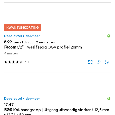
KWANTUMKORTING
Dopsleutel + dopmoer
EUR
8,99
per stuk voor 2 eenheden
Facom
1/2" Twaalfzijdig OGV profiel 26mm
4 maten
10
Dopsleutel + dopmoer
EUR
17,47
BGS
Knikhandgreep | Uitgang uitwendig vierkant 12,5 mm