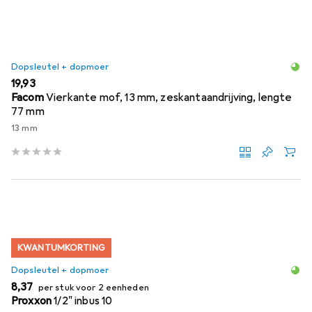
Dopsleutel + dopmoer
EUR
19,93
Facom
Vierkante mof, 13 mm, zeskantaandrijving, lengte
77 mm
13 mm
KWANTUMKORTING
Dopsleutel + dopmoer
EUR
8,37
per stuk voor 2 eenheden
Proxxon
1/2" inbus 10