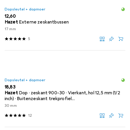
Dopsleutel + dopmoer
EUR
12,60
Hazet
Externe zeskantbussen
17 mm
5
Dopsleutel + dopmoer
EUR
18,83
Hazet
Dop ∙ zeskant 900-30 ∙ Vierkant, hol 12,5 mm (1/2
inch) ∙ Buitenzeskant trekprofiel...
30 mm
12