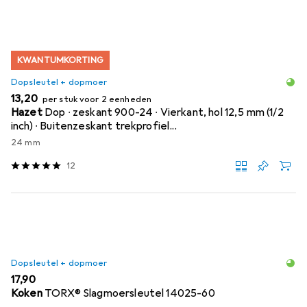
KWANTUMKORTING
Dopsleutel + dopmoer
EUR
13,20
per stuk voor 2 eenheden
Hazet
Dop ∙ zeskant 900-24 ∙ Vierkant, hol 12,5 mm (1/2
inch) ∙ Buitenzeskant trekprofiel...
24 mm
12
Dopsleutel + dopmoer
EUR
17,90
Koken
TORX® Slagmoersleutel 14025-60