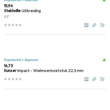
Dopsleutel + dopmoer
EUR
15,96
Stahlwille
Uitbreiding
1/2"
Dopsleutel + dopmoer
EUR
16,73
Kunzer
Impact - Wielmoerinzetstuk 22,5 mm