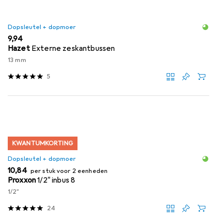
Dopsleutel + dopmoer
EUR
9,94
Hazet
Externe zeskantbussen
13 mm
5
KWANTUMKORTING
Dopsleutel + dopmoer
EUR
10,84
per stuk voor 2 eenheden
Proxxon
1/2" inbus 8
1/2"
24