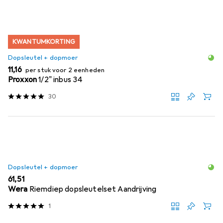
KWANTUMKORTING
Dopsleutel + dopmoer
EUR
11,16
per stuk voor 2 eenheden
Proxxon
1/2" inbus 34
30
Dopsleutel + dopmoer
EUR
61,51
Wera
Riemdiep dopsleutelset Aandrijving
1