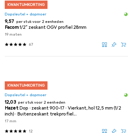
KWANTUMKORTING
Dopsleutel + dopmoer
EUR
9,57
per stuk voor 2 eenheden
Facom
1/2" zeskant OGV profiel 28mm
19 maten
67
KWANTUMKORTING
Dopsleutel + dopmoer
EUR
12,03
per stuk voor 2 eenheden
Hazet
Dop ∙ zeskant 900-17 ∙ Vierkant, hol 12,5 mm (1/2
inch) ∙ Buitenzeskant trekprofiel...
17 mm
12