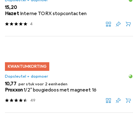
Dopsleutel + dopmoer
EUR
15,20
Hazet
Interne TORX stopcontacten
4
KWANTUMKORTING
Dopsleutel + dopmoer
EUR
10,77
per stuk voor 2 eenheden
Proxxon
1/2" bougiedoos met magneet 16
49