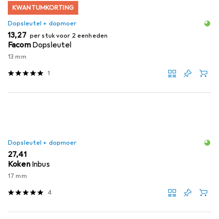
KWANTUMKORTING
Dopsleutel + dopmoer
EUR
13,27
per stuk voor 2 eenheden
Facom
Dopsleutel
13 mm
1
Dopsleutel + dopmoer
EUR
27,41
Koken
Inbus
17 mm
4