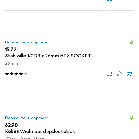
Dopsleutel + dopmoer
EUR
15,72
Stahlwille
1/2DR x 26mm HEX SOCKET
26 mm
1
Dopsleutel + dopmoer
EUR
62,90
Koken
Wielmoer dopsleutelset