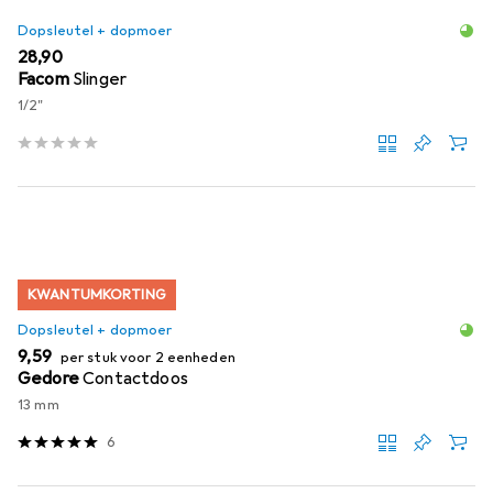
Dopsleutel + dopmoer
EUR
28,90
Facom
Slinger
1/2"
KWANTUMKORTING
Dopsleutel + dopmoer
EUR
9,59
per stuk voor 2 eenheden
Gedore
Contactdoos
13 mm
6