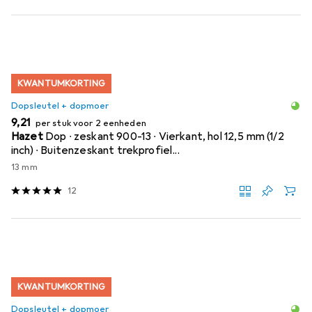
KWANTUMKORTING
Dopsleutel + dopmoer
EUR
9,21
per stuk voor 2 eenheden
Hazet
Dop ∙ zeskant 900-13 ∙ Vierkant, hol 12,5 mm (1/2
inch) ∙ Buitenzeskant trekprofiel...
13 mm
12
KWANTUMKORTING
Dopsleutel + dopmoer