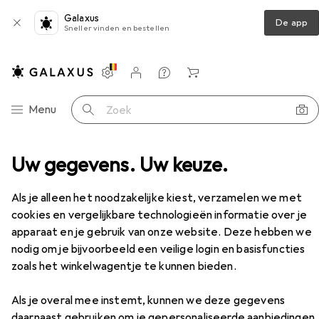
Galaxus
De app
Sneller vinden en bestellen
Instellingen
Klantenaccount
Produktvergelijking
Verlanglijstje
Winkelmandje
Categorie navigatie
Menu
Zoek op
mentsleutel
Uw gegevens. Uw keuze.
Gedore Red Radwechsel-Sortiment
Accessoires
Als je alleen het noodzakelijke kiest, verzamelen we met
EUR
186,67
Gedore Red
Radwechsel-Sortiment
cookies en vergelijkbare technologieën informatie over je
1/2", 40 - 200 Nm
apparaat en je gebruik van onze website. Deze hebben we
nodig om je bijvoorbeeld een veilige login en basisfuncties
zoals het winkelwagentje te kunnen bieden.
Accessoires voor Gedore Red
Als je overal mee instemt, kunnen we deze gegevens
daarnaast gebruiken om je gepersonaliseerde aanbiedingen