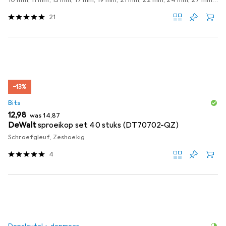
10 mm, 11 mm, 13 mm, 17 mm, 19 mm, 21 mm, 22 mm, 24 mm, 27 mm
1
21
−13%
Bits
EUR
EUR
12,98
was
14,87
DeWalt
sproeikop set 40 stuks (DT70702-QZ)
Schroefgleuf, Zeshoekig
4