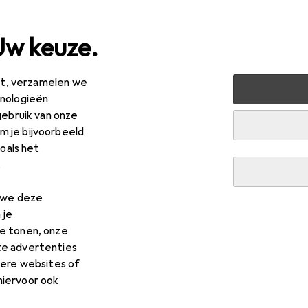
Uw keuze.
est, verzamelen we
ussen + Tuin
Machines + Werkplaats
Handgereedschap
hnologieën
gebruik van onze
edschap
 je bijvoorbeeld
zoals het
.
n we deze
 je
e tonen, onze
te advertenties
dere websites of
hiervoor ook