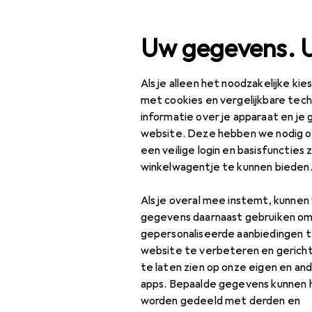
Zoek op
Uw gegevens. 
Als je alleen het noodzakelijke ki
Categorie navigatie
Productassortiment
Kl
Productassortiment
met cookies en vergelijkbare tec
informatie over je apparaat en je 
Schuurgere
Klussen + Tuin
website. Deze hebben we nodig om
een veilige login en basisfuncties 
Machines +
winkelwagentje te kunnen bieden
Werkplaats
Ontdek
Forum
Als je overal mee instemt, kunne
Handgereedschap
gegevens daarnaast gebruiken om
Bestseller
Schuurgereedschap
gepersonaliseerde aanbiedingen t
website te verbeteren en gerich
Gutsen +
te laten zien op onze eigen en an
Handschaven
apps. Bepaalde gegevens kunnen 
worden gedeeld met derden en
Raspen + Vijlen