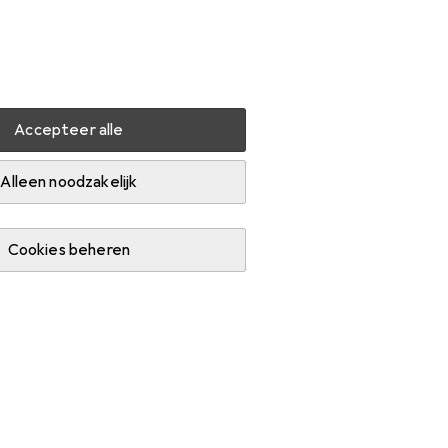
Instellingen
Klantenaccount
Produktvergelijking
Verlanglijstje
Winkelmandje
Inloggen
Accepteer alle
Schuurgereedschap
Alleen noodzakelijk
Cookies beheren