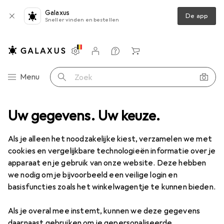
Galaxus
De app
Sneller vinden en bestellen
Instellingen
Klantenaccount
Produktvergelijking
Verlanglijstje
Winkelmandje
Categorie navigatie
Menu
Zoek op
Machines + Werkplaats
Uw gegevens. Uw keuze.
Handgereedschap
Gereedschapssets
Gereedschapssets
Als je alleen het noodzakelijke kiest, verzamelen we met
cookies en vergelijkbare technologieën informatie over je
apparaat en je gebruik van onze website. Deze hebben
Ontdek
Forum
we nodig om je bijvoorbeeld een veilige login en
basisfuncties zoals het winkelwagentje te kunnen bieden.
Als je overal mee instemt, kunnen we deze gegevens
daarnaast gebruiken om je gepersonaliseerde