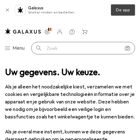
Galaxus
De app
Sneller vinden en bestellen
Instellingen
Klantenaccount
Produktvergelijking
Verlanglijstje
Winkelmandje
Categorie navigatie
Menu
Zoek op
Uw gegevens. Uw keuze.
Machines + Werkplaats
Elektrowerkzeug
Slijpen + Polijsten
Slijpen + Polijsten
Als je alleen het noodzakelijke kiest, verzamelen we met
cookies en vergelijkbare technologieën informatie over je
apparaat en je gebruik van onze website. Deze hebben
Ontdek
Forum
we nodig om je bijvoorbeeld een veilige login en
basisfuncties zoals het winkelwagentje te kunnen bieden.
Bestseller
Als je overal mee instemt, kunnen we deze gegevens
daarnaast gebruiken om je gepersonaliseerde