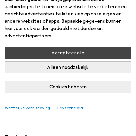
aanbiedingen te tonen, onze website te verbeteren en
gerichte advertenties te laten zien op onze eigen en
andere websites of apps. Bepaalde gegevens kunnen
hiervoor ook worden gedeeld met derden en
advertentiepartners.
Accepteer alle
Alleen noodzakelijk
Cookies beheren
Zo trotseert je wenkbrauwstyling de
hitte
Wettelijke kennisgeving
Privacybeleid
Anika Schulz
3 Likes
3
1 Reactie
1