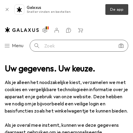
Galaxus
De app
Sneller vinden en bestellen
Instellingen
Klantenaccount
Produktvergelijking
Verlanglijstje
Winkelmandje
Categorie navigatie
Menu
Zoek op
Productassortiment
Uw gegevens. Uw keuze.
Beauty + Gezondheid
Make-up
Teint
Teint
Als je alleen het noodzakelijke kiest, verzamelen we met
cookies en vergelijkbare technologieën informatie over je
apparaat en je gebruik van onze website. Deze hebben
Ontdek
Forum
we nodig om je bijvoorbeeld een veilige login en
basisfuncties zoals het winkelwagentje te kunnen bieden.
Gids
Als je overal mee instemt, kunnen we deze gegevens
daarnaast gebruiken om je gepersonaliseerde