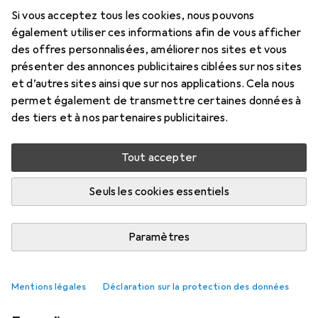
Si vous acceptez tous les cookies, nous pouvons
également utiliser ces informations afin de vous afficher
des offres personnalisées, améliorer nos sites et vous
présenter des annonces publicitaires ciblées sur nos sites
et d’autres sites ainsi que sur nos applications. Cela nous
permet également de transmettre certaines données à
des tiers et à nos partenaires publicitaires.
Tout accepter
Seuls les cookies essentiels
Cette tendance en matière de bijoux
remplace désormais votre sac
Paramètres
Stephanie Vinzens
39 likes
39
4 commentaires
4
Mentions légales
Déclaration sur la protection des données