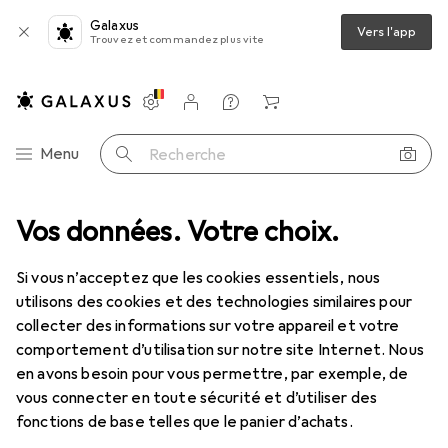
Galaxus
Vers l'app
Trouvez et commandez plus vite
Paramètres
Compte client
Listes de comparaison
Listes d'envies
Panier
Navigation par catégorie
Menu
Recherche
Tout l'assortiment
Vos données. Votre choix.
Mode
Tout en mode
Montres + bijoux
Montres + bijoux
Si vous n’acceptez que les cookies essentiels, nous
utilisons des cookies et des technologies similaires pour
collecter des informations sur votre appareil et votre
Découvrir
Forum
comportement d’utilisation sur notre site Internet. Nous
en avons besoin pour vous permettre, par exemple, de
Nouveautés + tendances
vous connecter en toute sécurité et d’utiliser des
fonctions de base telles que le panier d’achats.