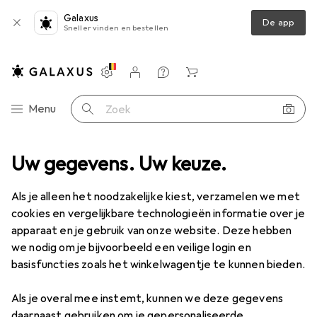
Galaxus
De app
Sneller vinden en bestellen
Instellingen
Klantenaccount
Produktvergelijking
Verlanglijstje
Winkelmandje
Categorie navigatie
Menu
Zoek op
ment
Uw gegevens. Uw keuze.
IT + Multimedia
Periferie
Printer + Scanner
Faxen
Faxen
Als je alleen het noodzakelijke kiest, verzamelen we met
cookies en vergelijkbare technologieën informatie over je
apparaat en je gebruik van onze website. Deze hebben
Ontdek
Forum
we nodig om je bijvoorbeeld een veilige login en
basisfuncties zoals het winkelwagentje te kunnen bieden.
Discussies in Faxen
Als je overal mee instemt, kunnen we deze gegevens
Begin discussie
daarnaast gebruiken om je gepersonaliseerde