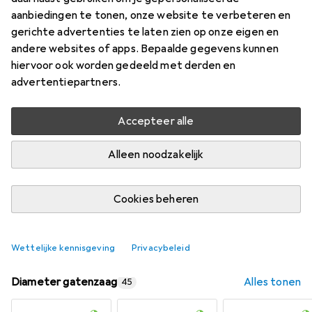
aanbiedingen te tonen, onze website te verbeteren en
gerichte advertenties te laten zien op onze eigen en
Waarderingscijfers
andere websites of apps. Bepaalde gegevens kunnen
14
hiervoor ook worden gedeeld met derden en
advertentiepartners.
Levering tussen do, 13/8 en vr, 14/8
Slechts 4 stuk op voorraad bij leverancier
Accepteer alle
Alleen noodzakelijk
In winkelmandje
Vergelijk
In verlanglijstje
Cookies beheren
gratis verzending
Wettelijke kennisgeving
Privacybeleid
Diameter gatenzaag
Alles tonen
45