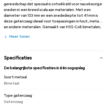
gereedschap dat speciaal is ontwikkeld voor nauwkeurige
sneden in een breed scala aan materialen. Met een
diameter van 133 mm en een snedediepte tot 41 mm is
deze gatenzaag ideaal voor toepassingen in hout, metaal
en andere materialen. Gemaakt van HSS-Co8 bimetalen,
biedt hij een hoge weerstand en duurzaamheid, waardoor
Meer tonen
hij een betrouwbare keuze is voor zowel professionele
vakmensen als doe-het-zelvers. De constante
tandverdeling zorgt voor schone en efficiënte sneden,
terwijl het gebruik van koelmiddel de levensduur van het
Specificaties
gereedschap verlengt en de snijkwaliteit verbetert.
Deze gatenzaag is veelzijdig inzetbaar en geschikt voor
De belangrijkste specificaties in één oogopslag
het snijden van materialen zoals staal, gietijzer, koper,
Soort metaal
brons en aluminium.
Bimetaal
Type gatenzaag
Gatenzaag