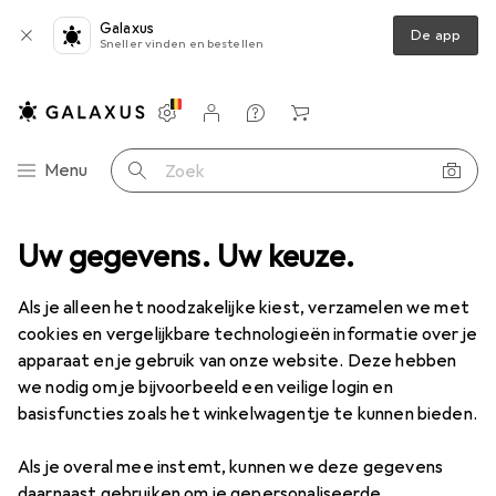
Galaxus
De app
Sneller vinden en bestellen
Instellingen
Klantenaccount
Produktvergelijking
Verlanglijstje
Winkelmandje
Categorie navigatie
Menu
Zoek op
kzeug
Uw gegevens. Uw keuze.
Boren + schroeven
Gatenzagen
Starrett Gatenzaag
Als je alleen het noodzakelijke kiest, verzamelen we met
cookies en vergelijkbare technologieën informatie over je
1 Afbeelding
apparaat en je gebruik van onze website. Deze hebben
EUR
53,47
we nodig om je bijvoorbeeld een veilige login en
Starrett
Gatenzaag
basisfuncties zoals het winkelwagentje te kunnen bieden.
133 mm
Als je overal mee instemt, kunnen we deze gegevens
daarnaast gebruiken om je gepersonaliseerde
Prijs in EUR inclusief BTW