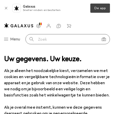
Galaxus
De app
Sneller vinden en bestellen
Instellingen
Klantenaccount
Produktvergelijking
Verlanglijstje
Winkelmandje
Categorie navigatie
Menu
Zoek op
kzeug
Uw gegevens. Uw keuze.
Boren + schroeven
Gatenzagen
Starrett Gatenzaag
Als je alleen het noodzakelijke kiest, verzamelen we met
cookies en vergelijkbare technologieën informatie over je
1 Afbeelding
apparaat en je gebruik van onze website. Deze hebben
we nodig om je bijvoorbeeld een veilige login en
KWANTUMKORTING
basisfuncties zoals het winkelwagentje te kunnen bieden.
EUR
11,43
Sla
EUR
2,54
EUR
11,43
/
1Pcs.
Als je overal mee instemt, kunnen we deze gegevens
Starrett
Gatenzaag
daarnaast gebruiken om je gepersonaliseerde