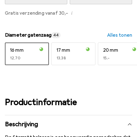
i
Gratis verzending vanaf 30,–
Diameter gatenzaag
Alles tonen
44
16 mm
17 mm
20 mm
EUR
12,70
EUR
13,38
EUR
15,–
Productinformatie
Beschrijving