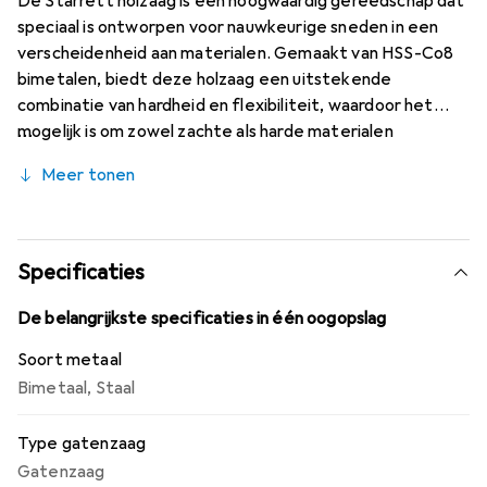
De Starrett holzaag is een hoogwaardig gereedschap dat
speciaal is ontworpen voor nauwkeurige sneden in een
verscheidenheid aan materialen. Gemaakt van HSS-Co8
bimetalen, biedt deze holzaag een uitstekende
combinatie van hardheid en flexibiliteit, waardoor het
mogelijk is om zowel zachte als harde materialen
efficiënt te bewerken. Met een constante
Meer tonen
tandverdeling is het ideaal voor het snijden van materialen
met verschillende diktes, waaronder staal, gietijzer,
koper, brons, aluminium en hout. De snijdiepte van 41 mm
maakt het mogelijk om diepere gaten te boren, wat het
Specificaties
een veelzijdig gereedschap maakt voor verschillende
toepassingen. Om de levensduur van de holzaag te
De belangrijkste specificaties in één oogopslag
maximaliseren en optimale resultaten te behalen, wordt
Soort metaal
het gebruik van koelmiddel aanbevolen.
Bimetaal
,
Staal
Type gatenzaag
Gatenzaag