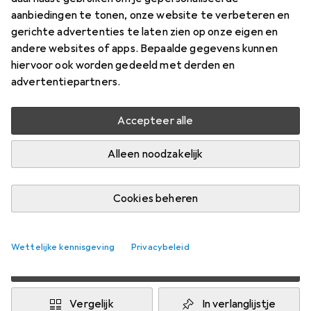
16 mm
aanbiedingen te tonen, onze website te verbeteren en
gerichte advertenties te laten zien op onze eigen en
Prijs in EUR inclusief BTW
andere websites of apps. Bepaalde gegevens kunnen
hiervoor ook worden gedeeld met derden en
Waarderingscijfers
advertentiepartners.
14
Accepteer alle
Levering tussen ma, 17/8 en wo, 19/8
Alleen noodzakelijk
Meer dan 10 stuk op voorraad bij leverancier
1 Koop
2 Koop
3 Koop
4 Koop
Cookies beheren
EUR
12,70
EUR
11,43
EUR
10,84
EUR
10,21
per eenheid
per eenheid
per eenheid
per eenheid
−
10
%
−
15
%
−
20
%
Wettelijke kennisgeving
Privacybeleid
Voeg 2 stuks toe aan winkelmandje
Vergelijk
In verlanglijstje