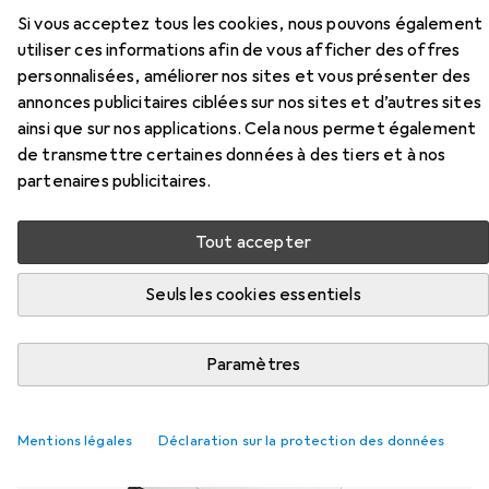
Si vous acceptez tous les cookies, nous pouvons également
utiliser ces informations afin de vous afficher des offres
personnalisées, améliorer nos sites et vous présenter des
annonces publicitaires ciblées sur nos sites et d’autres sites
Microsoft supprime la
ainsi que sur nos applications. Cela nous permet également
recommandation de 32 Go de RAM et
de transmettre certaines données à des tiers et à nos
partenaires publicitaires.
optimise Windows pour 8 Go
Martin Jud
4 likes
4
5 commentaires
5
Tout accepter
Seuls les cookies essentiels
Nouveautés + tendances
Paramètres
Mentions légales
Déclaration sur la protection des données