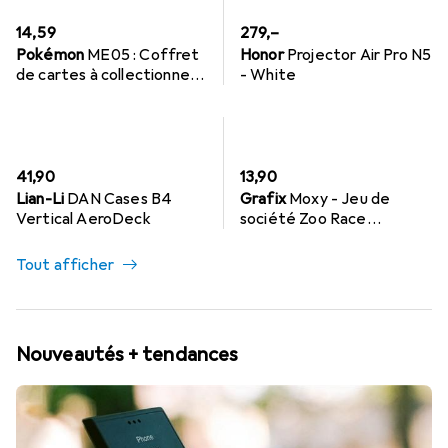
EUR
EUR
14,59
279,–
Pokémon
ME05 : Coffret
Honor
Projector Air Pro N5
de cartes à collectionner «
- White
Pitch Black Premium
Checklane »
EUR
EUR
41,90
13,90
Lian-Li
DAN Cases B4
Grafix
Moxy - Jeu de
Vertical AeroDeck
société Zoo Race
(300091)
Tout afficher
Nouveautés + tendances