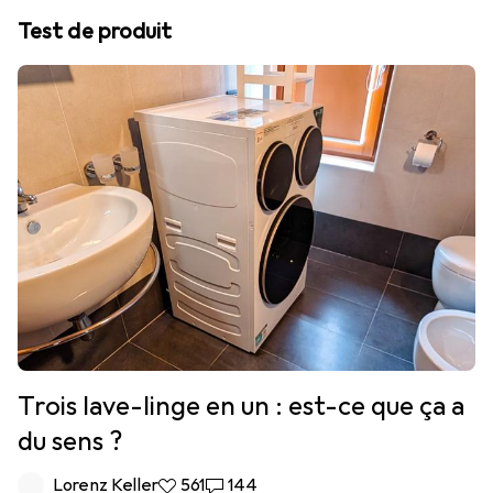
Test de produit
Trois lave-linge en un : est-ce que ça a
du sens ?
Lorenz Keller
561 likes
561
144 commentaires
144