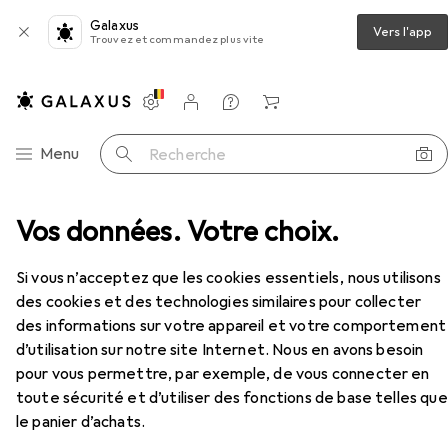
Galaxus
Vers l'app
Trouvez et commandez plus vite
Paramètres
Compte client
Listes de comparaison
Listes d'envies
Panier
Navigation par catégorie
Menu
Recherche
Nouveautés + tendances
galaxus.be – plus qu'une boutique en ligne
Vos données. Votre choix.
Si vous n’acceptez que les cookies essentiels, nous utilisons
des cookies et des technologies similaires pour collecter
des informations sur votre appareil et votre comportement
d’utilisation sur notre site Internet. Nous en avons besoin
pour vous permettre, par exemple, de vous connecter en
toute sécurité et d’utiliser des fonctions de base telles que
le panier d’achats.