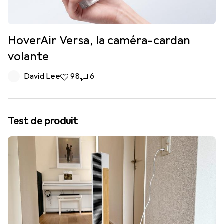
HoverAir Versa, la caméra-cardan
volante
David Lee
98 likes
98
6 commentaires
6
Test de produit