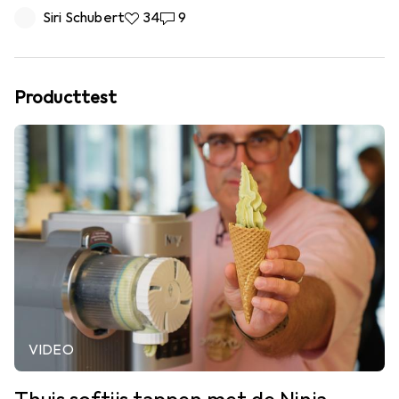
Siri Schubert
34 Likes
34
9 Reacties
9
Producttest
VIDEO