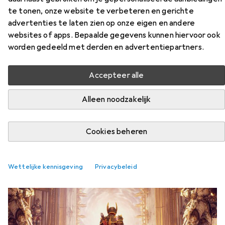
te tonen, onze website te verbeteren en gerichte
advertenties te laten zien op onze eigen en andere
websites of apps. Bepaalde gegevens kunnen hiervoor ook
worden gedeeld met derden en advertentiepartners.
Tesla loopfiets: direct uitverkocht -
hoewel het zwakke punten heeft
Accepteer alle
Michael Restin
238 Likes
238
364 Reacties
364
Alleen noodzakelijk
Cookies beheren
Nieuws en trends
Wettelijke kennisgeving
Privacybeleid