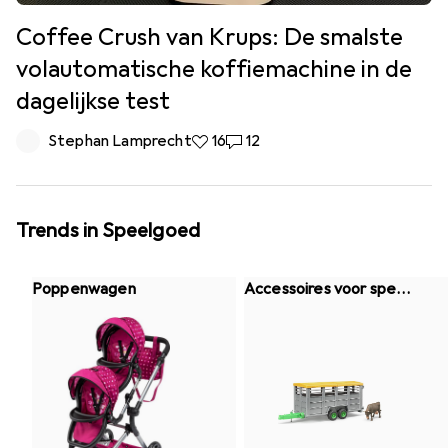
Coffee Crush van Krups: De smalste
volautomatische koffiemachine in de
dagelijkse test
Stephan Lamprecht
16 Likes
16
12 Reacties
12
Trends in Speelgoed
Poppenwagen
Accessoires voor speel
goedauto's