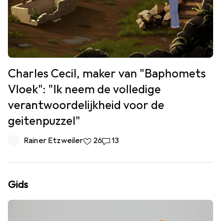
Charles Cecil, maker van "Baphomets
Vloek": "Ik neem de volledige
verantwoordelijkheid voor de
geitenpuzzel"
Rainer Etzweiler
26 Likes
26
13 Reacties
13
Gids