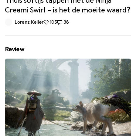
Thuis softijs tappen met de Ninja
Creami Swirl – is het de moeite waard?
Lorenz Keller
105 Likes
105
38 Reacties
38
Review