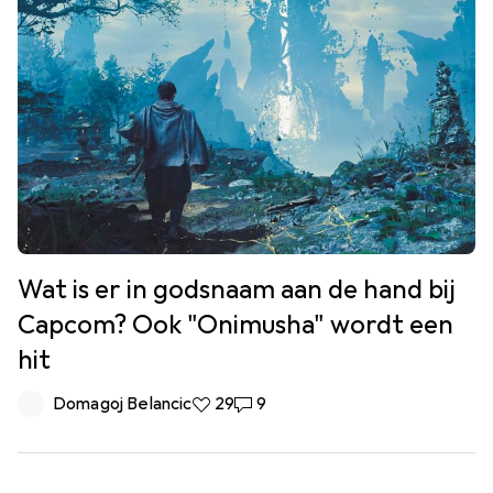
Wat is er in godsnaam aan de hand bij
Capcom? Ook "Onimusha" wordt een
hit
Domagoj Belancic
29 Likes
29
9 Reacties
9