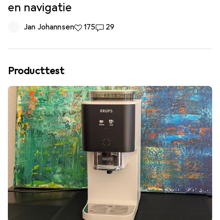
en navigatie
Jan Johannsen
175 Likes
175
29 Reacties
29
Producttest