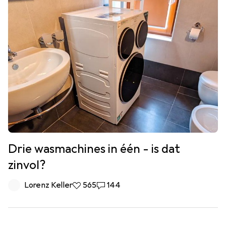
Drie wasmachines in één - is dat
zinvol?
Lorenz Keller
565 Likes
565
144 Reacties
144