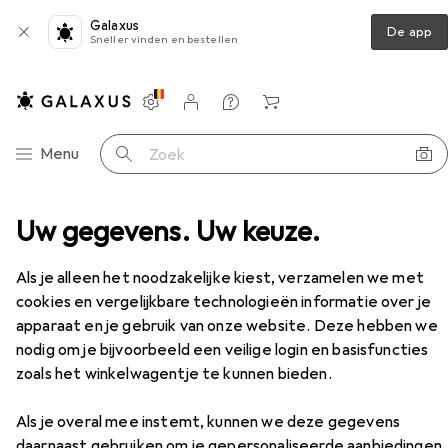
Galaxus
De app
Sneller vinden en bestellen
Instellingen
Klantenaccount
Produktvergelijking
Verlanglijstje
Winkelmandje
Categorie navigatie
Menu
Zoek op
Nieuws en trends
galaxus.be – Meer dan een online shop
Uw gegevens. Uw keuze.
Als je alleen het noodzakelijke kiest, verzamelen we met
cookies en vergelijkbare technologieën informatie over je
apparaat en je gebruik van onze website. Deze hebben we
nodig om je bijvoorbeeld een veilige login en basisfuncties
zoals het winkelwagentje te kunnen bieden.
Als je overal mee instemt, kunnen we deze gegevens
daarnaast gebruiken om je gepersonaliseerde aanbiedingen