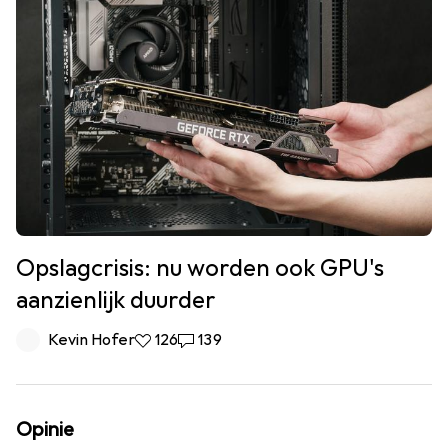
Opslagcrisis: nu worden ook GPU's
aanzienlijk duurder
Kevin Hofer
126 Likes
126
139 Reacties
139
Opinie