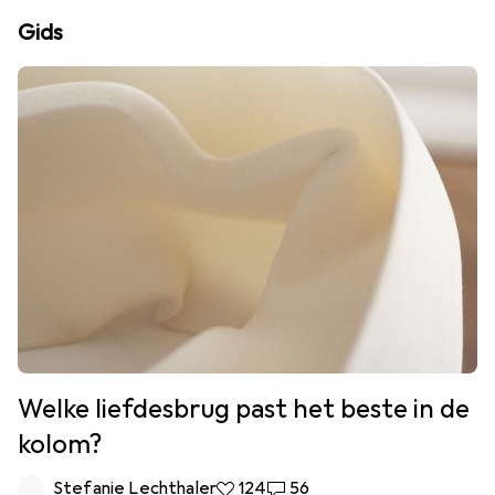
Gids
Welke liefdesbrug past het beste in de
kolom?
Stefanie Lechthaler
124 Likes
124
56 Reacties
56