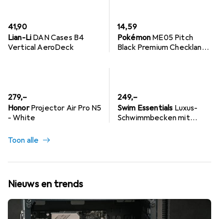
EUR
EUR
41,90
14,59
Lian-Li
DAN Cases B4
Pokémon
ME05 Pitch
Vertical AeroDeck
Black Premium Checklane-
verzamelset
EUR
EUR
279,–
249,–
Honor
Projector Air Pro N5
Swim Essentials
Luxus-
- White
Schwimmbecken mit
grünen Streifen, 260 cm
Toon alle
Nieuws en trends